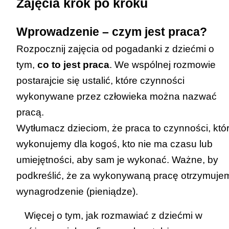
akcesoria przyniesione przez
Zajęcia krok po kroku
otoczeniu oraz opisuje podstawową
wskazuje zawody zaangażowane w
nauczyciela (przykładową listę
specyfikę pracy w wybranych
powstawanie produktów codziennego
Wprowadzenie – czym jest praca?
znajdziesz na końcu wpisu);
zawodach (2.2);
użytku oraz w zdarzenia, w których
tablica interaktywna/rzutnik/telewizor z
Rozpocznij zajęcia od pogadanki z dziećmi o
opisuje, czym jest praca, i omawia jej
dziecko uczestniczy, takie jak wyjście
dostępem do Internetu;
tym,
co to jest praca
. We wspólnej rozmowie
znaczenie w życiu człowieka na
na zakupy, koncert, pocztę (2.3);
opcjonalnie: wydrukowane puste
postarajcie się ustalić, które czynności
wybranych przykładach (2.3 );
podejmuje próby posługiwania się
kolorowanki postaci dla uczniów
wykonywane przez człowieka można nazwać
omawia znaczenie zaangażowania
przyborami i narzędziami zgodnie z ich
(
Załącznik 1
,
Załącznik 2
).
pracą.
różnych zawodów w kształt otoczenia,
przeznaczeniem oraz w sposób twórczy
Wytłumacz dzieciom, że praca to czynności, któ
w którym funkcjonuje (2.4);
i niekonwencjonalny (2.4).
wykonujemy dla kogoś, kto nie ma czasu lub
posługuje się przyborami i narzędziami
umiejętności, aby sam je wykonać. Ważne, by
zgodnie z ich przeznaczeniem oraz w
podkreślić, że za wykonywaną pracę otrzymuje
sposób twórczy i niekonwencjonalny
wynagrodzenie (pieniądze).
(2.6).
Więcej o tym, jak rozmawiać z dziećmi w