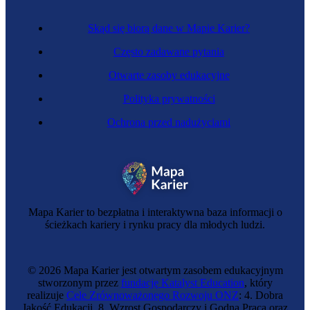
Skąd się biorą dane w Mapie Karier?
Często zadawane pytania
Otwarte zasoby edukacyjne
Polityka prywatności
Ochrona przed nadużyciami
Mapa Karier to bezpłatna i interaktywna baza informacji o
ścieżkach kariery i rynku pracy dla młodych ludzi.
© 2026 Mapa Karier jest otwartym zasobem edukacyjnym
stworzonym przez
fundację Katalyst Education
, który
realizuje
Cele Zrównoważonego Rozwoju ONZ
: 4. Dobra
Jakość Edukacji, 8. Wzrost Gospodarczy i Godna Praca oraz