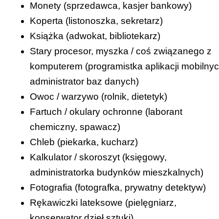
Monety (
sprzedawca
,
kasjer bankowy
)
Koperta (
listonoszka
,
sekretarz
)
Książka (
adwokat
,
bibliotekarz
)
Stary procesor, myszka / coś związanego z
komputerem (
programistka aplikacji mobilny
administrator baz danych
)
Owoc / warzywo (
rolnik
,
dietetyk
)
Fartuch / okulary ochronne (
laborant
chemiczny
,
spawacz
)
Chleb (
piekarka
,
kucharz
)
Kalkulator / skoroszyt (
księgowy
,
administratorka budynków mieszkalnych
)
Fotografia (
fotografka
,
prywatny detektyw
)
Rękawiczki lateksowe (
pielęgniarz
,
konserwator dzieł sztuki
)