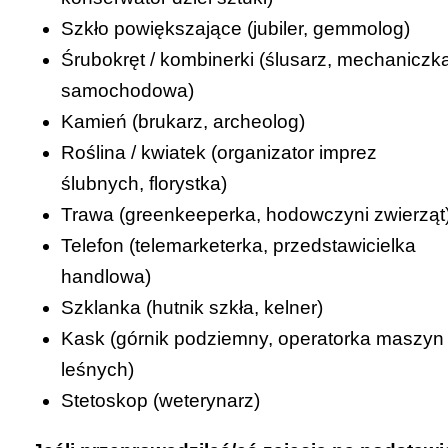
Szkło powiększające (
jubiler
,
gemmolog
)
Śrubokręt / kombinerki (
ślusarz
,
mechaniczk
samochodowa
)
Kamień (
brukarz
,
archeolog
)
Roślina / kwiatek (
organizator imprez
ślubnych
,
florystka
)
Trawa (
greenkeeperka
,
hodowczyni zwierząt
Telefon (
telemarketerka
,
przedstawicielka
handlowa
)
Szklanka (
hutnik szkła
,
kelner
)
Kask (
górnik podziemny
,
operatorka maszyn
leśnych
)
Stetoskop (
weterynarz
)