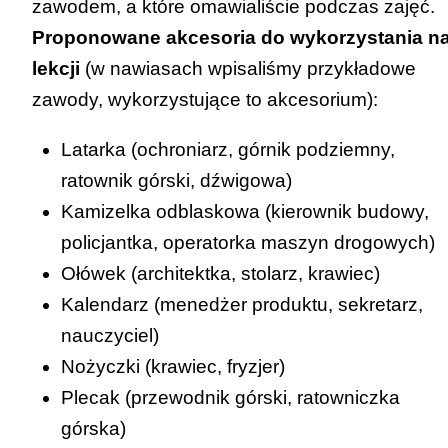
zawodem, a które omawialiście podczas zajęć.
Proponowane akcesoria do wykorzystania n
lekcji
(w nawiasach wpisaliśmy przykładowe
zawody, wykorzystujące to akcesorium):
Latarka (
ochroniarz
,
górnik podziemny
,
ratownik górski
,
dźwigowa
)
Kamizelka odblaskowa (
kierownik budowy
,
policjantka
,
operatorka maszyn drogowych
)
Ołówek (
architektka
,
stolarz
,
krawiec
)
Kalendarz (
menedżer produktu
,
sekretarz
,
nauczyciel
)
Nożyczki (
krawiec
,
fryzjer
)
Plecak (
przewodnik górski
,
ratowniczka
górska
)