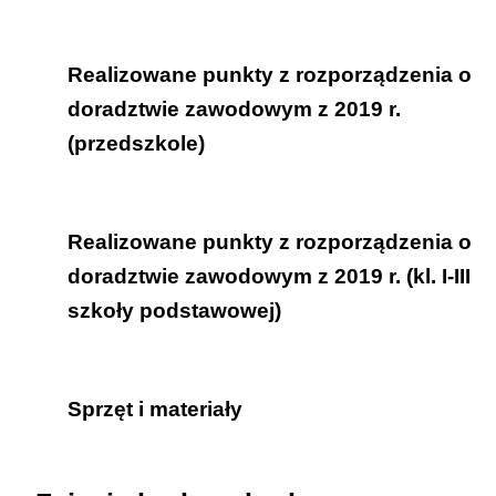
klasy I-III szkoły podstawowej.
Uczeń dowiaduje się, jakimi
Realizowane punkty z rozporządzenia o
przedmiotami i atrybutami posługują się
doradztwie zawodowym z 2019 r.
przedstawiciele różnych zawodów przy
(przedszkole)
wykonywaniu swojej pracy.
Dziecko:
Realizowane punkty z rozporządzenia o
podaje nazwy zawodów wykonywanych
doradztwie zawodowym z 2019 r. (kl. I-III
przez osoby w jego najbliższym
szkoły podstawowej)
otoczeniu i nazwy tych zawodów, które
wzbudziły jego zainteresowanie, oraz
Uczeń:
identyfikuje i opisuje czynności
Sprzęt i materiały
podaje nazwy zawodów wykonywanych
zawodowe wykonywane przez te osoby
przez osoby w bliższym i dalszym
(2.2);