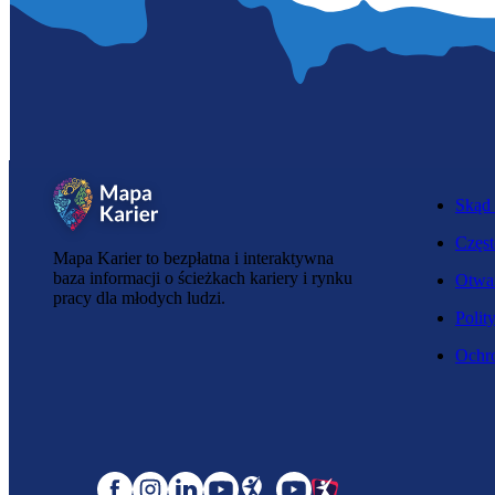
Skąd 
Częst
Mapa Karier to bezpłatna i interaktywna
baza informacji o ścieżkach kariery i rynku
Otwar
pracy dla młodych ludzi.
Polit
Ochro