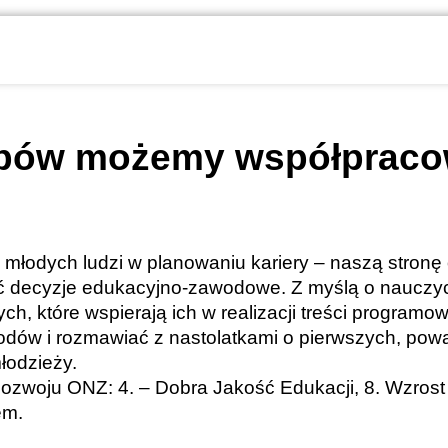
sobów możemy współprac
młodych ludzi w planowaniu kariery – naszą stronę 
decyzje edukacyjno-zawodowe. Z myślą o nauczyc
ych, które wspierają ich w realizacji treści progr
ów i rozmawiać z nastolatkami o pierwszych, pow
łodzieży.
woju ONZ: 4. – Dobra Jakość Edukacji, 8. Wzrost 
em.