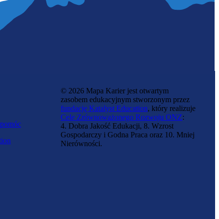
© 2026 Mapa Karier jest otwartym
zasobem edukacyjnym stworzonym przez
fundację Katalyst Education
, który realizuje
Cele Zrównoważonego Rozwoju ONZ
:
 pomóc
4. Dobra Jakość Edukacji, 8. Wzrost
Gospodarczy i Godna Praca oraz 10. Mniej
tion
Nierówności.