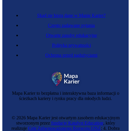
Skąd się biorą dane w Mapie Karier?
Często zadawane pytania
Otwarte zasoby edukacyjne
Polityka prywatności
Ochrona przed nadużyciami
Mapa Karier to bezpłatna i interaktywna baza informacji o
ścieżkach kariery i rynku pracy dla młodych ludzi.
© 2026 Mapa Karier jest otwartym zasobem edukacyjnym
stworzonym przez
fundację Katalyst Education
, który
realizuje
Cele Zrównoważonego Rozwoju ONZ
: 4. Dobra