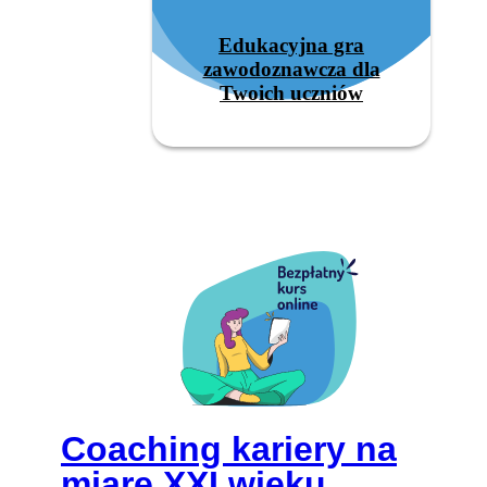
Edukacyjna gra
zawodoznawcza dla
Twoich uczniów
Coaching kariery na
miarę XXI wieku