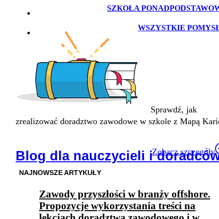
SZKOŁA PONADPODSTAWO
WSZYSTKIE POMYS
Sprawdź, jak
zrealizować doradztwo zawodowe w szkole z Mapą Kari
Zobacz szczegóły
Blog dla nauczycieli i doradcó
NAJNOWSZE ARTYKUŁY
Zawody przyszłości w branży offshore.
Propozycje wykorzystania treści na
lekcjach doradztwa zawodowego i w