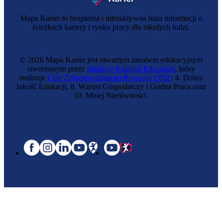
Mapa Karier to bezpłatna i interaktywna baza informacji o
ścieżkach kariery i rynku pracy dla młodych ludzi.
© 2026 Mapa Karier jest otwartym zasobem edukacyjnym
stworzonym przez
fundację Katalyst Education
, który
realizuje
Cele Zrównoważonego Rozwoju ONZ
: 4. Dobra
Jakość Edukacji, 8. Wzrost Gospodarczy i Godna Praca oraz
10. Mniej Nierówności.