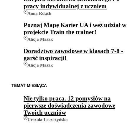
pracy indywidualnej z uczniem
Anna Rduch
Poznaj Mapę Karier UA i weź udział w
projekcie Train the trainer!
Alicja Maszk
Doradztwo zawodowe w klasach 7-8 -
garść inspiracji!
Alicja Maszk
TEMAT MIESIĄCA
Nie tylko praca. 12 pomysłów na
pierwsze doświadczenia zawodowe
Twoich uczniów
Urszula Leszczyńska