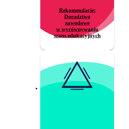
Rekomendacje:
Doradztwo
zawodowe
w wyrównywaniu
szans edukacyjnych