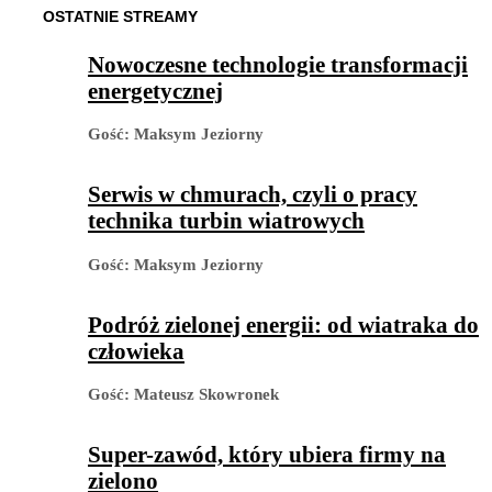
OSTATNIE STREAMY
Nowoczesne technologie transformacji
energetycznej
Gość
:
Maksym Jeziorny
Serwis w chmurach, czyli o pracy
technika turbin wiatrowych
Gość
:
Maksym Jeziorny
Podróż zielonej energii: od wiatraka do
człowieka
Gość
:
Mateusz Skowronek
Super-zawód, który ubiera firmy na
zielono