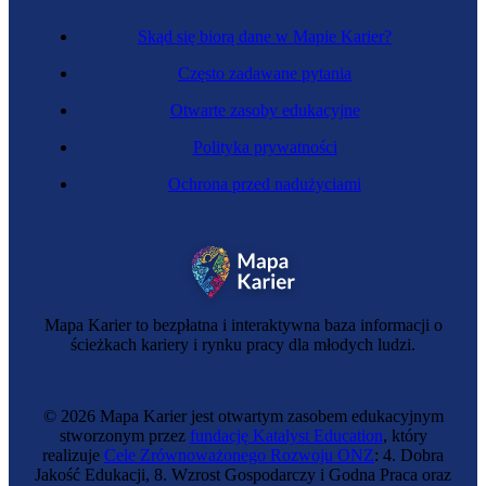
Skąd się biorą dane w Mapie Karier?
Często zadawane pytania
Otwarte zasoby edukacyjne
Polityka prywatności
Ochrona przed nadużyciami
Mapa Karier to bezpłatna i interaktywna baza informacji o
ścieżkach kariery i rynku pracy dla młodych ludzi.
© 2026 Mapa Karier jest otwartym zasobem edukacyjnym
stworzonym przez
fundację Katalyst Education
, który
realizuje
Cele Zrównoważonego Rozwoju ONZ
: 4. Dobra
Jakość Edukacji, 8. Wzrost Gospodarczy i Godna Praca oraz