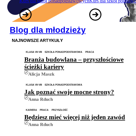
Kurs dla szkół ponadpodstawowych
Kurs dla szkół podsta
Blog dla młodzieży
NAJNOWSZE ARTYKUŁY
KLASA VII-VIII
SZKOŁA PONADPODSTAWOWA
PRACA
Branża budowlana – przyszłościowe
ścieżki kariery
Alicja Maszk
KLASA VII-VIII
SZKOŁA PONADPODSTAWOWA
Jak poznać swoje mocne strony?
Anna Rduch
KARIERA
PRACA
PRZYSZŁOŚĆ
Będziesz mieć więcej niż jeden zawód
Anna Rduch