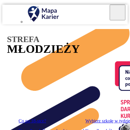
Mapa Karier v 4.0.0
STREFA
MŁODZIEŻY
Co po 18-stce?
Wybierz szkołę w tydzi