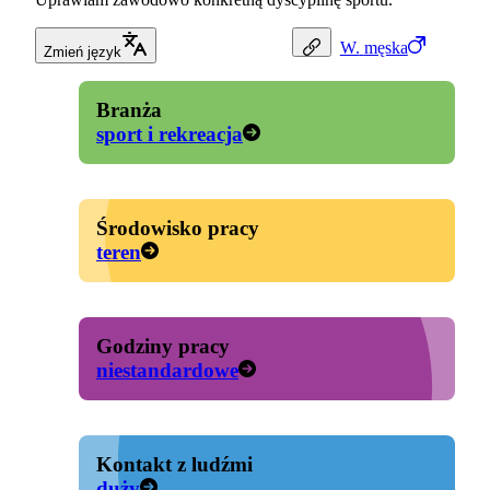
W.
męska
Zmień język
Branża
sport i rekreacja
Środowisko pracy
teren
Godziny pracy
niestandardowe
Kontakt z ludźmi
duży