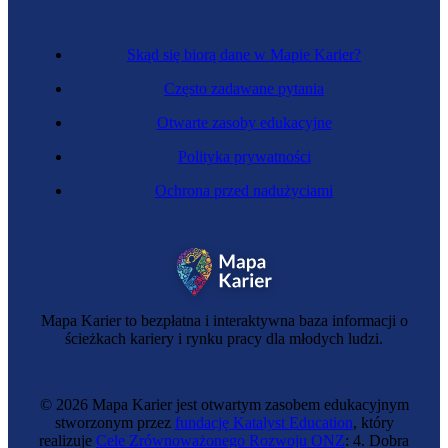
Skąd się biorą dane w Mapie Karier?
Często zadawane pytania
Otwarte zasoby edukacyjne
Polityka prywatności
Ochrona przed nadużyciami
Choreografka
Mapa Karier to bezpłatna i interaktywna baza informacji o
ścieżkach kariery i rynku pracy dla młodych ludzi.
© 2026 Mapa Karier jest otwartym zasobem edukacyjnym
stworzonym przez
fundację Katalyst Education
, który
realizuje
Cele Zrównoważonego Rozwoju ONZ
: 4. Dobra