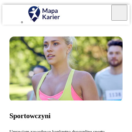
Sportowczyni
Uprawiam zawodowo konkretną dyscyplinę sportu.