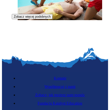
Zobacz więcej podobnych
Ratowniczka wodna
Kontakt
Współpracuj z nami
Zobacz, jak możesz nam pomóc
Instruktorka narciarstwa
Fundacja Katalyst Education