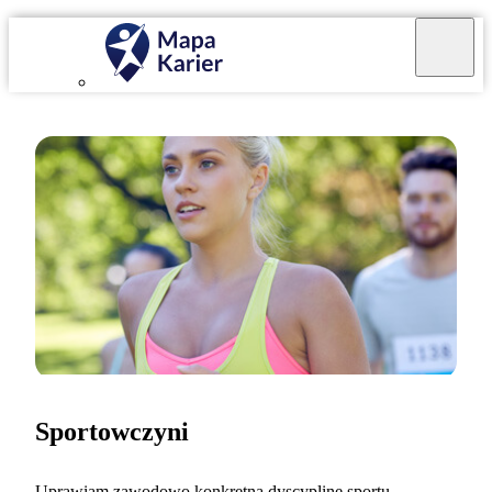
Sportowczyni
Uprawiam zawodowo konkretną dyscyplinę sportu.