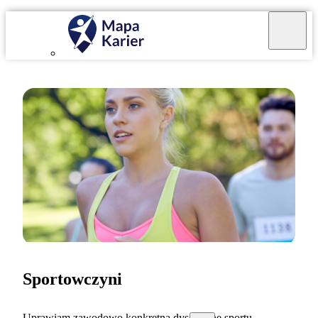
Sportowczyni
Uprawiam zawodowo konkretną dyscyplinę sportu.