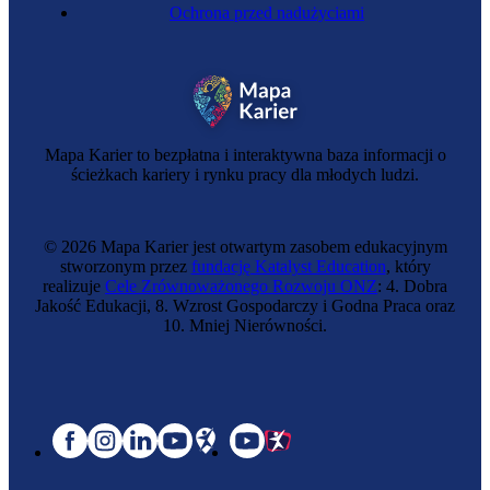
Ochrona przed nadużyciami
Mapa Karier to bezpłatna i interaktywna baza informacji o
ścieżkach kariery i rynku pracy dla młodych ludzi.
© 2026 Mapa Karier jest otwartym zasobem edukacyjnym
stworzonym przez
fundację Katalyst Education
, który
realizuje
Cele Zrównoważonego Rozwoju ONZ
: 4. Dobra
Jakość Edukacji, 8. Wzrost Gospodarczy i Godna Praca oraz
10. Mniej Nierówności.