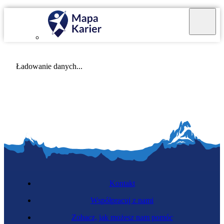
Mapa Karier v 4.0.0
Ładowanie danych...
Kontakt
Współpracuj z nami
Zobacz, jak możesz nam pomóc