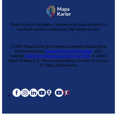
Mapa Karier to bezpłatna i interaktywna baza informacji o
ścieżkach kariery i rynku pracy dla młodych ludzi.
© 2026 Mapa Karier jest otwartym zasobem edukacyjnym
stworzonym przez
fundację Katalyst Education
, który
realizuje
Cele Zrównoważonego Rozwoju ONZ
: 4. Dobra
Jakość Edukacji, 8. Wzrost Gospodarczy i Godna Praca oraz
10. Mniej Nierówności.