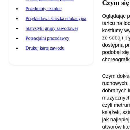
Czym się
Przedmioty szkolne
Oglądając p
Przykładowa ścieżka edukacyjna
tańcu na lo
Statystyki grupy zawodowej
kostiumy wy
ze sobą i p
Potencjalni pracodawcy
dostępną pr
Drukuj kartę zawodu
podobał się 
choreografk
Czym dokład
ruchowych,
dobranych 
muzycznych 
czyli metru
książek, szt
jak najlepi
utworów lit