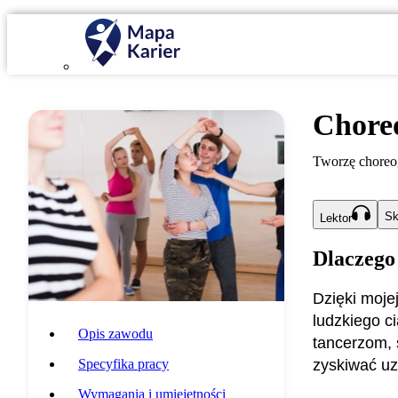
Chore
Tworzę choreog
Sk
Lektor
Dlaczego
Dzięki moje
ludzkiego c
Opis zawodu
tancerzom, 
Specyfika pracy
zyskiwać uz
Wymagania i umiejętności