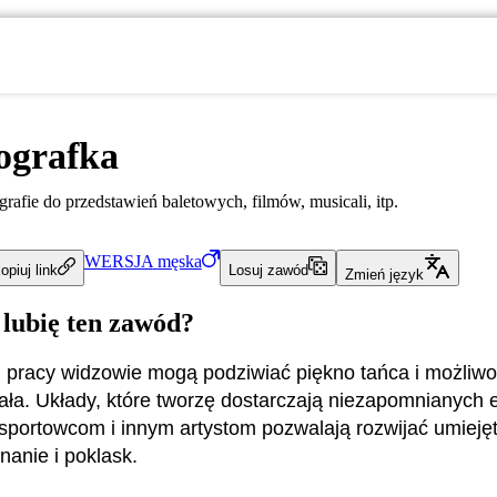
ografka
rafie do przedstawień baletowych, filmów, musicali, itp.
WERSJA
męska
opiuj link
Losuj zawód
Zmień język
 lubię ten zawód?
j pracy widzowie mogą podziwiać piękno tańca i możliwo
iała. Układy, które tworzę dostarczają niezapomnianych 
sportowcom i innym artystom pozwalają rozwijać umiejęt
nanie i poklask.