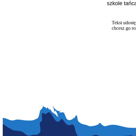
szkole tańc
Tekst udostę
chcesz go r