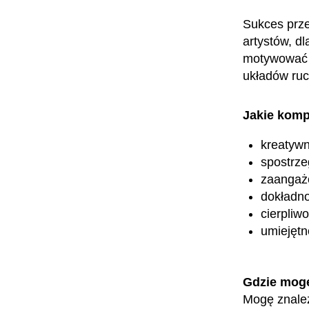
Sukces prz
artystów, d
motywować i
układów ru
Jakie komp
kreatyw
spostrz
zaangaż
dokładn
cierpliw
umiejętn
Gdzie mog
Mogę znaleźć