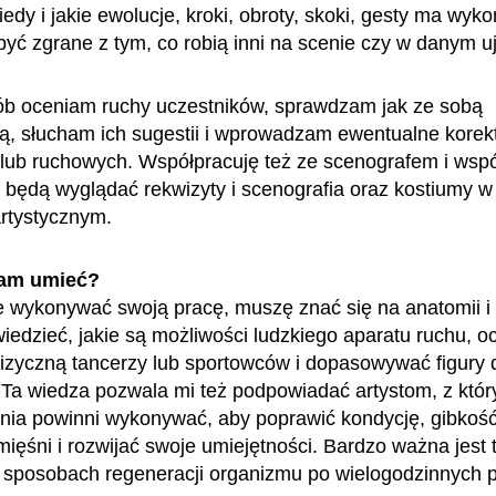
iedy i jakie ewolucje, kroki, obroty, skoki, gesty ma wyko
być zgrane z tym, co robią inni na scenie czy w danym u
b oceniam ruchy uczestników, sprawdzam jak ze sobą
ą, słucham ich sugestii i wprowadzam ewentualne korek
lub ruchowych. Współpracuję też ze scenografem i wspó
k będą wyglądać rekwizyty i scenografia oraz kostiumy 
artystycznym.
am umieć?
 wykonywać swoją pracę, muszę znać się na anatomii i fi
wiedzieć, jakie są możliwości ludzkiego aparatu ruchu, o
izyczną tancerzy lub sportowców i dopasowywać figury 
 Ta wiedza pozwala mi też podpowiadać artystom, z któr
enia powinni wykonywać, aby poprawić kondycję, gibkość
ięśni i rozwijać swoje umiejętności. Bardzo ważna jest 
 sposobach regeneracji organizmu po wielogodzinnych p