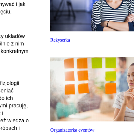
nywać i jak
jęciu.
ty układów
Reżyserka
lnie z nim
w konkretnym
zjologii
ceniać
do ich
ymi pracuję,
 i
też wiedza o
róbach i
Organizatorka eventów