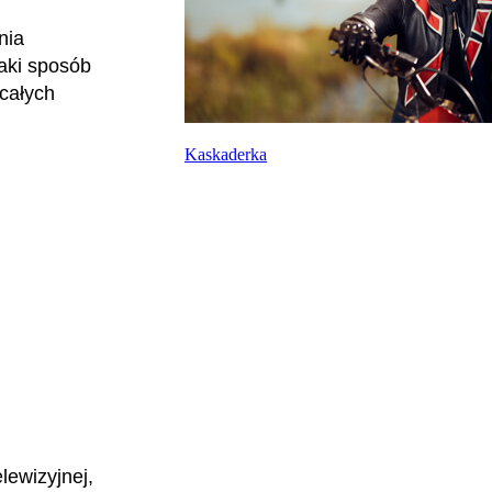
nia
jaki sposób
całych
Kaskaderka
lewizyjnej,