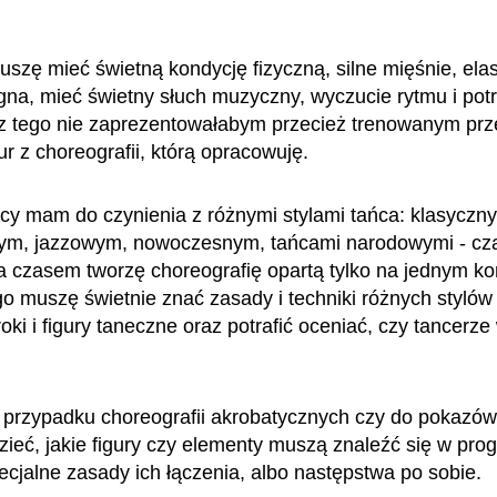
szę mieć świetną kondycję fizyczną, silne mięśnie, ela
ęgna, mieć świetny słuch muzyczny, wyczucie rytmu i potr
z tego nie zaprezentowałabym przecież trenowanym pr
ur z choreografii, którą opracowuję.
cy mam do czynienia z różnymi stylami tańca: klasyczn
ym, jazzowym, nowoczesnym, tańcami narodowymi - cz
 a czasem tworzę choreografię opartą tylko na jednym k
ego muszę świetnie znać zasady i techniki różnych stylów
oki i figury taneczne oraz potrafić oceniać, czy tancerze
przypadku choreografii akrobatycznych czy do pokazów 
ieć, jakie figury czy elementy muszą znaleźć się w prog
pecjalne zasady ich łączenia, albo następstwa po sobie.