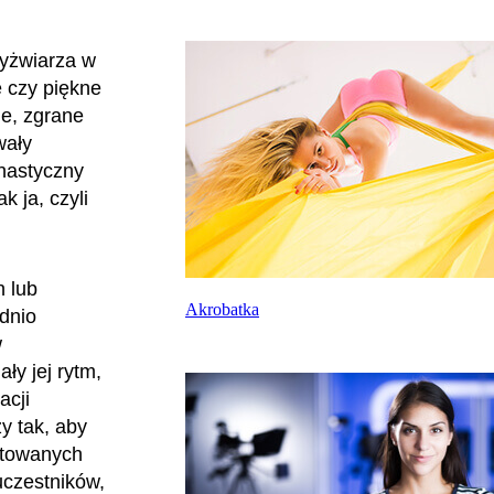
łyżwiarza w
e czy piękne
ne, zgrane
wały
mnastyczny
k ja, czyli
 lub
Akrobatka
dnio
w
ły jej rytm,
acji
y tak, aby
retowanych
uczestników,