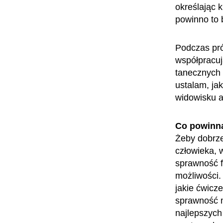
określając k
powinno to 
Podczas pró
współpracuj
tanecznych 
ustalam, ja
widowisku 
Co powinn
Żeby dobrze
człowieka, 
sprawność f
możliwości.
jakie ćwicz
sprawność m
najlepszych