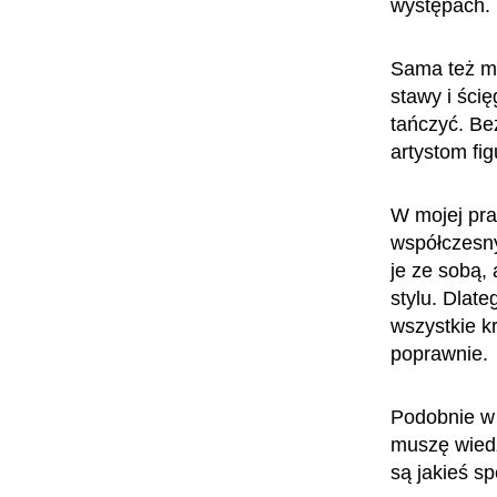
występach.
Sama też mu
stawy i ści
tańczyć. Be
artystom fig
W mojej pra
współczesn
je ze sobą,
stylu. Dlat
wszystkie kr
poprawnie.
Podobnie w 
muszę wiedz
są jakieś s