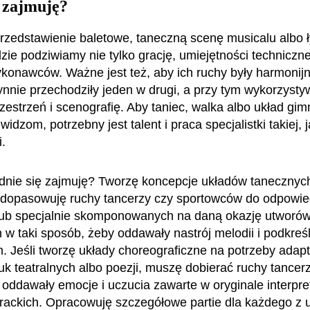
 zajmuję?
rzedstawienie baletowe, taneczną scenę musicalu albo 
dzie podziwiamy nie tylko grację, umiejętności techniczn
konawców. Ważne jest też, aby ich ruchy były harmonij
łynnie przechodziły jeden w drugi, a przy tym wykorzysty
zestrzeń i scenografię. Aby taniec, walka albo układ gi
widzom, potrzebny jest talent i praca specjalistki takiej, ja
i.
nie się zajmuję? Tworzę koncepcje układów tanecznych
 dopasowuję ruchy tancerzy czy sportowców do odpowie
lub specjalnie skomponowanych na daną okazję utworó
w taki sposób, żeby oddawały nastrój melodii i podkreśla
m. Jeśli tworzę układy choreograficzne na potrzeby adapt
uk teatralnych albo poezji, muszę dobierać ruchy tancerz
ej oddawały emocje i uczucia zawarte w oryginale interp
erackich. Opracowuję szczegółowe partie dla każdego z 