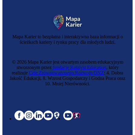
Mapa Karier to bezpłatna i interaktywna baza informacji o
ścieżkach kariery i rynku pracy dla młodych ludzi.
© 2026 Mapa Karier jest otwartym zasobem edukacyjnym
stworzonym przez
fundację Katalyst Education
, który
realizuje
Cele Zrównoważonego Rozwoju ONZ
: 4. Dobra
Jakość Edukacji, 8. Wzrost Gospodarczy i Godna Praca oraz
10. Mniej Nierówności.