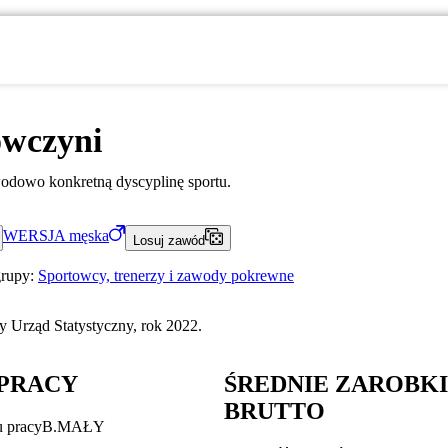
owczyni
dowo konkretną dyscyplinę sportu.
WERSJA
męska
Losuj zawód
grupy:
Sportowcy, trenerzy i zawody pokrewne
 Urząd Statystyczny, rok 2022.
PRACY
ŚREDNIE ZAROBK
BRUTTO
u pracy
B.MAŁY