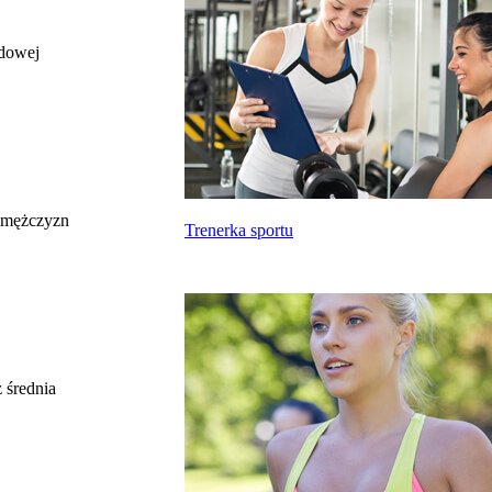
odowej
całkowite wynagrodzenie
miesięczne brutto nie dla tego zawodu, lecz
uśrednione dla wszystkich zawodów z grupy,
do której należy ten zawód według Głównego
Urzędu Statystycznego
Struktura wynagrodzeń
według zawodów, 2022
 mężczyzn
Trenerka sportu
Etykieta
Zakres wartości
b. małe
poniżej 4500 zł
małe
4500 zł – 5999 zł
średnie
6000 zł – 7499 zł
duże
7500 zł – 8999 zł
 średnia
b. duże
9000 zł i więcej