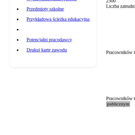
2300
Liczba zatrudn
Przedmioty szkolne
Przykładowa ścieżka edukacyjna
Statystyki grupy zawodowej
Potencjalni pracodawcy
Drukuj kartę zawodu
Pracowników t
Pracowników te
publicznym