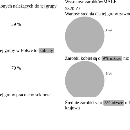
Wysokość zarobków
MAŁE
ionych należących do tej grupy
5820 ZŁ
Wartość średnia dla tej grupy zaw
Struktura wynagrodzeń
według zawodów, 2022
39
%
-9
%
ej grupy w Polsce to
kobiety
Zarobki kobiet są o
9% niższe
niż
70
%
-8
%
j grupy pracuje w sektorze
Średnie zarobki są o
8% niższe
niż
krajowa
Etykieta
Zakres wartości
b. duży
powyżej 200 tysięcy zatrudnionych