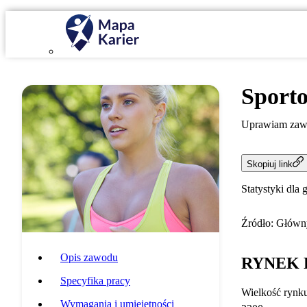
Sport
Uprawiam zawo
Skopiuj link
Statystyki dla 
Źródło: Główny
Opis zawodu
RYNEK 
Specyfika pracy
Wielkość rynk
Wymagania i umiejętności