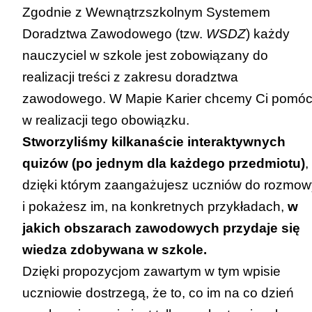
urządzenie z dostępem do Internetu dla
ich uzyskiwania w kontekście wyborów
Zgodnie z Wewnątrzszkolnym Systemem
każdego ucznia lub rzutnik z
edukacyjno-zawodowych (2.1)
Doradztwa Zawodowego (tzw.
WSDZ
) każdy
możliwością wyświetlenia quizów całej
nauczyciel w szkole jest zobowiązany do
klasie.
realizacji treści z zakresu doradztwa
zawodowego. W Mapie Karier chcemy Ci pomó
w realizacji tego obowiązku.
Stworzyliśmy kilkanaście interaktywnych
quizów (po jednym dla każdego przedmiotu)
,
dzięki którym zaangażujesz uczniów do rozmow
i pokażesz im, na konkretnych przykładach,
w
jakich obszarach zawodowych przydaje się
wiedza zdobywana w szkole.
Dzięki propozycjom zawartym w tym wpisie
uczniowie dostrzegą, że to, co im na co dzień