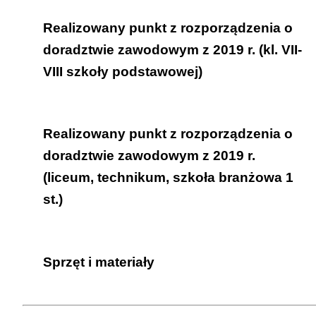
przedmiotów.
klasy VII-VIII szkoły podstawowej;
Realizowany punkt z rozporządzenia o
szkoły ponadpodstawowe.
doradztwie zawodowym z 2019 r. (kl. VII-
VIII szkoły podstawowej)
Uczeń wyszukuje i analizuje informacje
Realizowany punkt z rozporządzenia o
na temat zawodów oraz charakteryzuje
doradztwie zawodowym z 2019 r.
wybrane zawody, uwzględniając
(liceum, technikum, szkoła branżowa 1
kwalifikacje wyodrębnione w zawodach
st.)
oraz możliwości ich uzyskiwania (2.1)
Uczeń analizuje informacje o
Sprzęt i materiały
zawodach, kwalifikacjach i
stanowiskach pracy oraz możliwościach