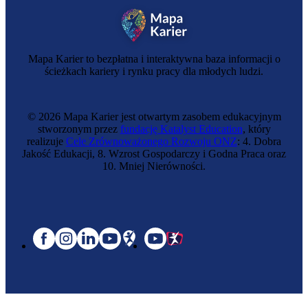
Mapa Karier to bezpłatna i interaktywna baza informacji o
ścieżkach kariery i rynku pracy dla młodych ludzi.
© 2026 Mapa Karier jest otwartym zasobem edukacyjnym
stworzonym przez
fundację Katalyst Education
, który
realizuje
Cele Zrównoważonego Rozwoju ONZ
: 4. Dobra
Jakość Edukacji, 8. Wzrost Gospodarczy i Godna Praca oraz
10. Mniej Nierówności.