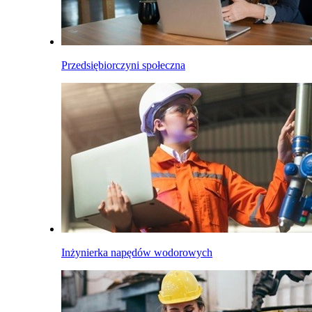
Przedsiębiorczyni społeczna
Inżynierka napędów wodorowych