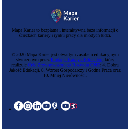
Mapa Karier to bezpłatna i interaktywna baza informacji o
ścieżkach kariery i rynku pracy dla młodych ludzi.
© 2026 Mapa Karier jest otwartym zasobem edukacyjnym
stworzonym przez
fundację Katalyst Education
, który
realizuje
Cele Zrównoważonego Rozwoju ONZ
: 4. Dobra
Jakość Edukacji, 8. Wzrost Gospodarczy i Godna Praca oraz
10. Mniej Nierówności.