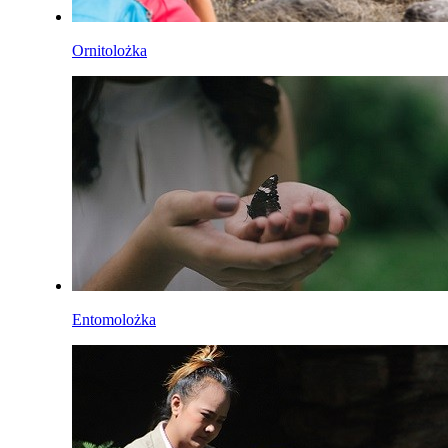
Ornitolożka
Entomolożka