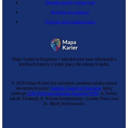
Otwarte zasoby edukacyjne
Polityka prywatności
Ochrona przed nadużyciami
Mapa Karier to bezpłatna i interaktywna baza informacji o
ścieżkach kariery i rynku pracy dla młodych ludzi.
© 2026 Mapa Karier jest otwartym zasobem edukacyjnym
stworzonym przez
fundację Katalyst Education
, który
realizuje
Cele Zrównoważonego Rozwoju ONZ
: 4. Dobra
Jakość Edukacji, 8. Wzrost Gospodarczy i Godna Praca oraz
10. Mniej Nierówności.