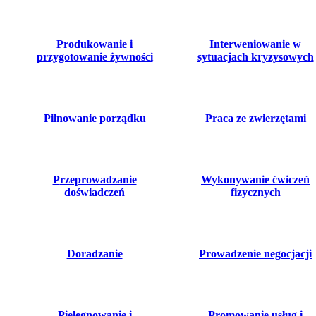
produkowanie i
interweniowanie w
przygotowanie żywności
sytuacjach kryzysowych
pilnowanie porządku
praca ze zwierzętami
przeprowadzanie
wykonywanie ćwiczeń
doświadczeń
fizycznych
doradzanie
prowadzenie negocjacji
pielęgnowanie i
promowanie usług i