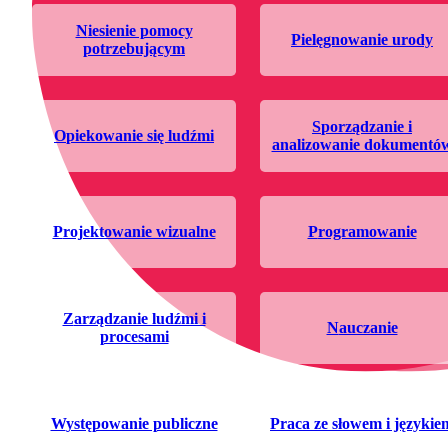
niesienie pomocy
pielęgnowanie urody
potrzebującym
sporządzanie i
opiekowanie się ludźmi
analizowanie dokumentó
projektowanie wizualne
programowanie
zarządzanie ludźmi i
nauczanie
procesami
występowanie publiczne
praca ze słowem i językie