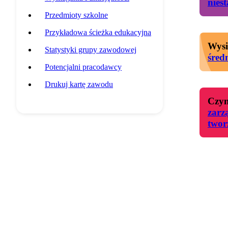
nies
Przedmioty szkolne
Przykładowa ścieżka edukacyjna
Wysi
Statystyki grupy zawodowej
śred
Potencjalni pracodawcy
Drukuj kartę zawodu
Czyn
zarz
twor