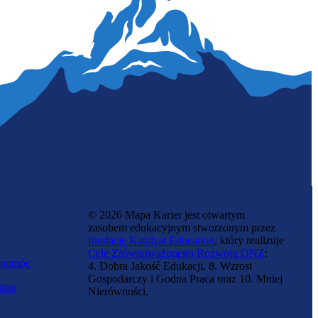
Aktorka lalkarka
© 2026 Mapa Karier jest otwartym
zasobem edukacyjnym stworzonym przez
fundację Katalyst Education
, który realizuje
Cele Zrównoważonego Rozwoju ONZ
:
 pomóc
4. Dobra Jakość Edukacji, 8. Wzrost
Gospodarczy i Godna Praca oraz 10. Mniej
tion
Nierówności.
Śpiewaczka operowa