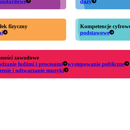
tandardowe
duży
łek fizyczny
Kompetencje cyfrow
ni
podstawowe
ności zawodowe
ądzanie ludźmi i procesami
występowanie publiczne
zenie i odtwarzanie muzyki