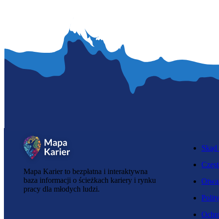
Skąd 
Częst
Mapa Karier to bezpłatna i interaktywna
baza informacji o ścieżkach kariery i rynku
Otwar
pracy dla młodych ludzi.
Polit
Ochro