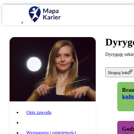
Dyryg
Dyryguję orkie
Skopiuj link
Bran
kult
Opis zawodu
Specyfika pracy
Godz
Wymagania i umiejętności