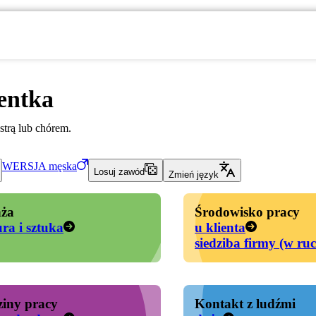
entka
strą lub chórem.
WERSJA
męska
Losuj zawód
Zmień język
ża
Środowisko pracy
ura i sztuka
u klienta
siedziba firmy (w ru
iny pracy
Kontakt z ludźmi