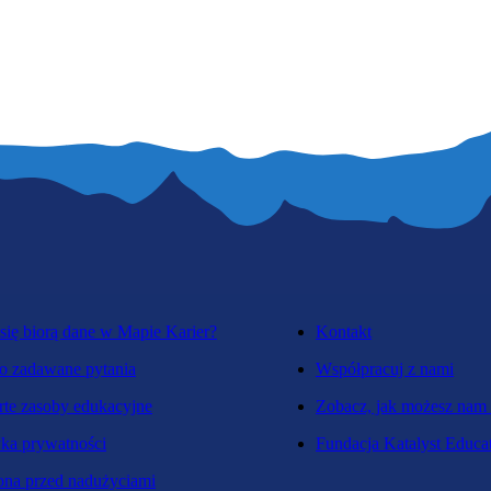
się biorą dane w Mapie Karier?
Kontakt
o zadawane pytania
Współpracuj z nami
te zasoby edukacyjne
Zobacz, jak możesz nam
yka prywatności
Fundacja Katalyst Educa
na przed nadużyciami