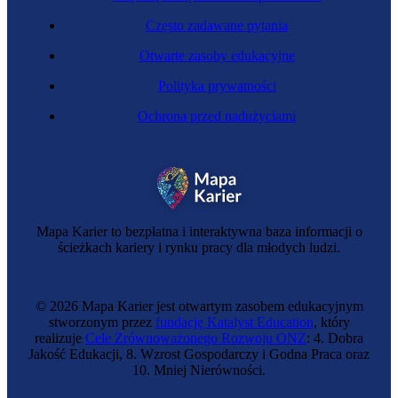
Często zadawane pytania
Otwarte zasoby edukacyjne
Polityka prywatności
Ochrona przed nadużyciami
Mapa Karier to bezpłatna i interaktywna baza informacji o
ścieżkach kariery i rynku pracy dla młodych ludzi.
© 2026 Mapa Karier jest otwartym zasobem edukacyjnym
stworzonym przez
fundację Katalyst Education
, który
realizuje
Cele Zrównoważonego Rozwoju ONZ
: 4. Dobra
Jakość Edukacji, 8. Wzrost Gospodarczy i Godna Praca oraz
10. Mniej Nierówności.