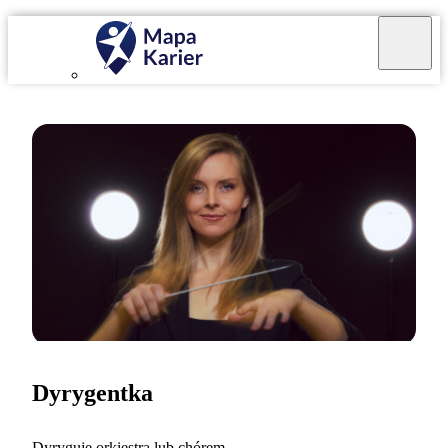
Dyrygentka
Dyryguję orkiestrą lub chórem.