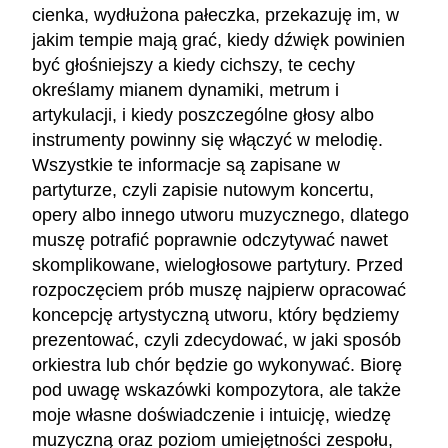
cienka, wydłużona pałeczka, przekazuję im, w
jakim tempie mają grać, kiedy dźwięk powinien
być głośniejszy a kiedy cichszy, te cechy
określamy mianem dynamiki, metrum i
artykulacji, i kiedy poszczególne głosy albo
instrumenty powinny się włączyć w melodię.
Wszystkie te informacje są zapisane w
partyturze, czyli zapisie nutowym koncertu,
opery albo innego utworu muzycznego, dlatego
muszę potrafić poprawnie odczytywać nawet
skomplikowane, wielogłosowe partytury. Przed
rozpoczęciem prób muszę najpierw opracować
koncepcję artystyczną utworu, który będziemy
prezentować, czyli zdecydować, w jaki sposób
orkiestra lub chór będzie go wykonywać. Biorę
pod uwagę wskazówki kompozytora, ale także
moje własne doświadczenie i intuicję, wiedzę
muzyczną oraz poziom umiejętności zespołu,