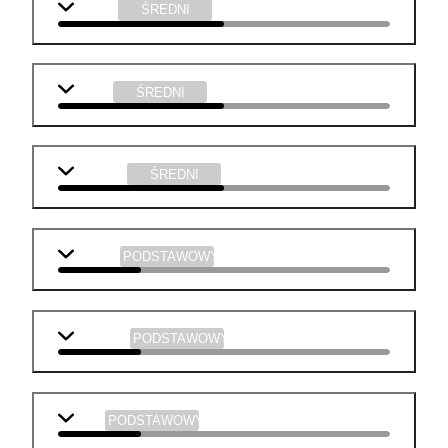
historia
ŚREDNI
fizyka
ŚREDNI
technika
ŚREDNI
biologia
PODSTAWOWY
geografia
PODSTAWOWY
WOS
PODSTAWOWY