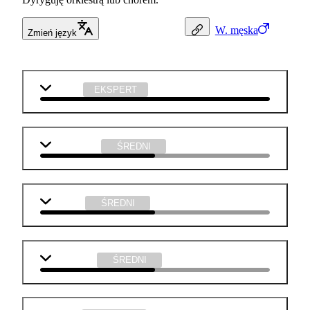
W.
męska
Zmień język
muzyka
EKSPERT
matematyka
ŚREDNI
j. polski
ŚREDNI
j. angielski
ŚREDNI