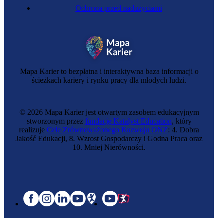
Ochrona przed nadużyciami
Mapa Karier to bezpłatna i interaktywna baza informacji o
ścieżkach kariery i rynku pracy dla młodych ludzi.
© 2026 Mapa Karier jest otwartym zasobem edukacyjnym
stworzonym przez
fundację Katalyst Education
, który
realizuje
Cele Zrównoważonego Rozwoju ONZ
: 4. Dobra
Jakość Edukacji, 8. Wzrost Gospodarczy i Godna Praca oraz
10. Mniej Nierówności.