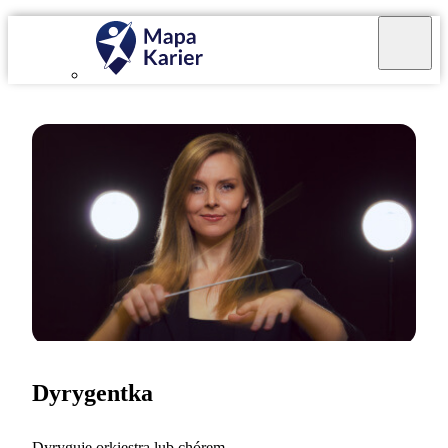
Dyrygentka
Dyryguję orkiestrą lub chórem.