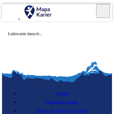
Mapa Karier v 4.0.0
Ładowanie danych...
Kontakt
Współpracuj z nami
Zobacz, jak możesz nam pomóc