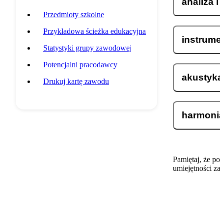
analiza 
Przedmioty szkolne
Przykładowa ścieżka edukacyjna
instrum
Statystyki grupy zawodowej
Potencjalni pracodawcy
akustyka
Drukuj kartę zawodu
harmoni
Pamiętaj, że p
umiejętności z