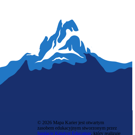
Aktorka lalkarka
© 2026 Mapa Karier jest otwartym
zasobem edukacyjnym stworzonym przez
fundację Katalyst Education
, który realizuje