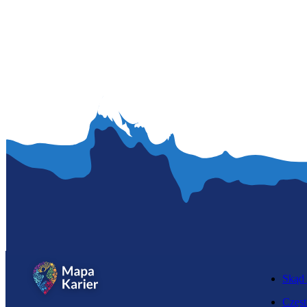
Skąd 
Częst