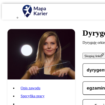
Dyryg
Dyryguję orkie
Skopiuj link
dyrygen
egzamin
Opis zawodu
Specyfika pracy
Wymagania i umiejętności