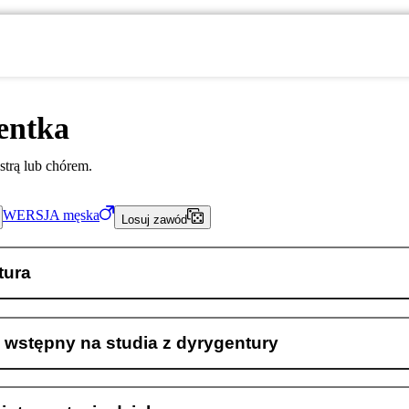
entka
strą lub chórem.
WERSJA
męska
Losuj zawód
tura
 wstępny na studia z dyrygentury