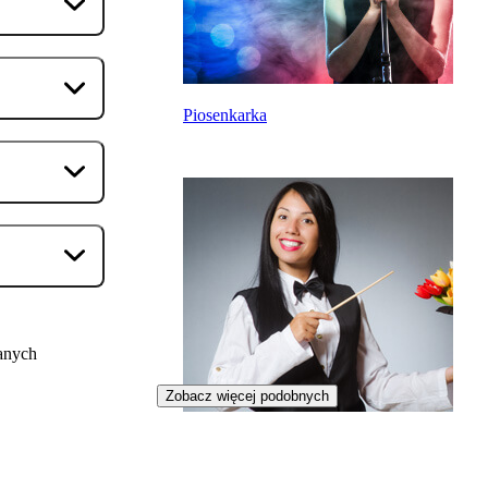
Piosenkarka
anych
Zobacz więcej podobnych
Iluzjonistka