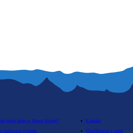
się biorą dane w Mapie Karier?
Kontakt
o zadawane pytania
Współpracuj z nami