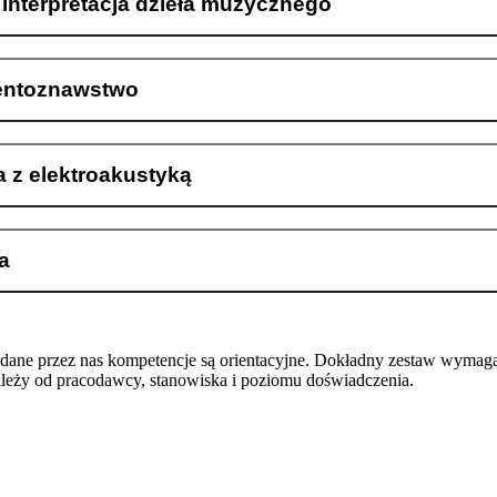
i interpretacja dzieła muzycznego
entoznawstwo
 z elektroakustyką
a
odane przez nas kompetencje są orientacyjne. Dokładny zestaw wymag
ależy od pracodawcy, stanowiska i poziomu doświadczenia.