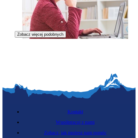
Zobacz więcej podobnych
Księgowa
Kontakt
Współpracuj z nami
Zobacz, jak możesz nam pomóc