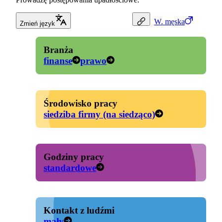
W.
męska
Zmień język
Branża
finanse
prawo
Środowisko pracy
siedziba firmy (na siedząco)
Godziny pracy
standardowe
Kontakt z ludźmi
mały