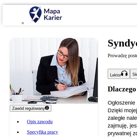
Syndy
Prowadzę post
Sk
Lektor
Dlaczego
Ogłoszenie u
Zawód regulowany
Dzięki moje
zaległe nal
Opis zawodu
zajmuję, je
Specyfika pracy
prywatnej z