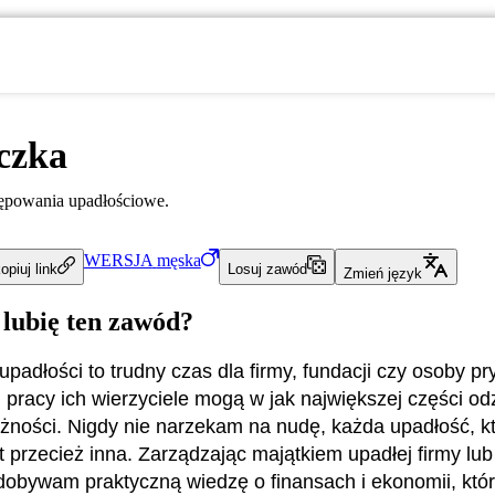
czka
ępowania upadłościowe.
WERSJA
męska
opiuj link
Losuj zawód
Zmień język
 lubię ten zawód?
padłości to trudny czas dla firmy, fundacji czy osoby pr
j pracy ich wierzyciele mogą w jak największej części o
eżności. Nigdy nie narzekam na nudę, każda upadłość, kt
st przecież inna. Zarządzając majątkiem upadłej firmy lu
dobywam praktyczną wiedzę o finansach i ekonomii, któr