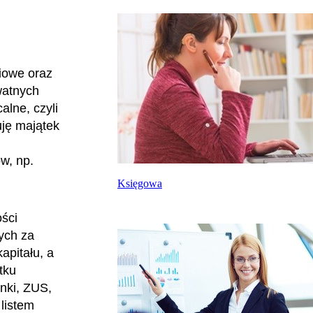
iowe oraz
watnych
alne, czyli
uję majątek
w, np.
Księgowa
ości
cych za
apitału, a
tku
nki, ZUS,
 listem