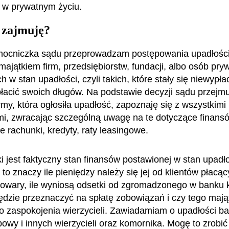
e w prywatnym życiu.
 zajmuję?
mocniczka sądu przeprowadzam postępowania upadłośc
ajątkiem firm, przedsiębiorstw, fundacji, albo osób pry
 w stan upadłości, czyli takich, które stały się niewypłac
łacić swoich długów. Na podstawie decyzji sądu przejm
rmy, która ogłosiła upadłość, zapoznaję się z wszystkimi
, zwracając szczególną uwagę na te dotyczące finansó
e rachunki, kredyty, raty leasingowe.
ki jest faktyczny stan finansów postawionej w stan upadł
 to znaczy ile pieniędzy należy się jej od klientów płacą
 towary, ile wyniosą odsetki od zgromadzonego w banku k
ędzie przeznaczyć na spłatę zobowiązań i czy tego mają
o zaspokojenia wierzycieli. Zawiadamiam o upadłości ba
owy i innych wierzycieli oraz komornika. Mogę to zrobić