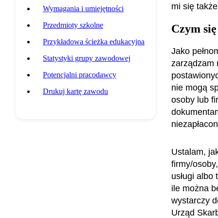
mi się takż
Wymagania i umiejętności
Przedmioty szkolne
Czym się
Przykładowa ścieżka edukacyjna
Jako pełno
Statystyki grupy zawodowej
zarządzam m
Potencjalni pracodawcy
postawionych
nie mogą sp
Drukuj kartę zawodu
osoby lub fi
dokumentami
niezapłacon
Ustalam, ja
firmy/osoby,
usługi albo
ile można b
wystarczy d
Urząd Skarb