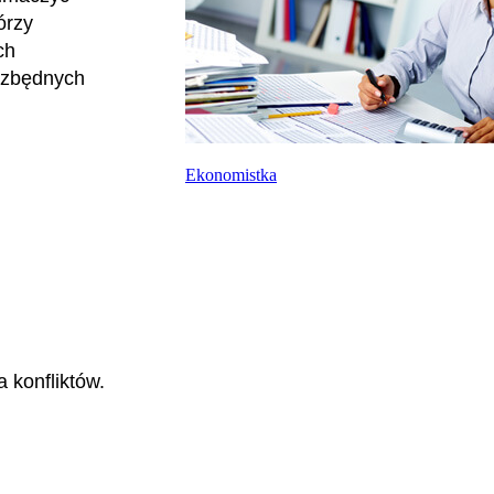
órzy
ch
iezbędnych
Ekonomistka
 konfliktów.