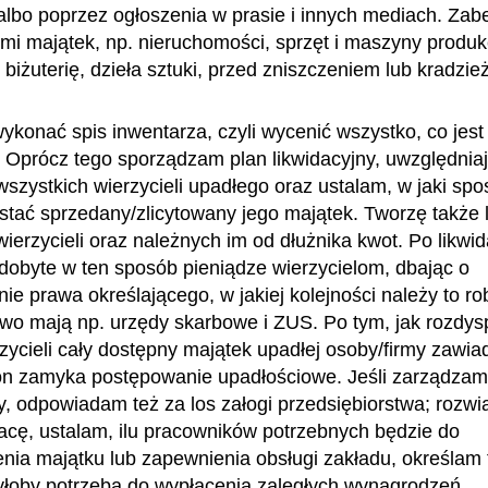
lbo poprzez ogłoszenia w prasie i innych mediach. Za
mi majątek, np. nieruchomości, sprzęt i maszyny produk
biżuterię, dzieła sztuki, przed zniszczeniem lub kradzie
ykonać spis inwentarza, czyli wycenić wszystko, co jest
. Oprócz tego sporządzam plan likwidacyjny, uwzględnia
wszystkich wierzycieli upadłego oraz ustalam, w jaki spo
stać sprzedany/zlicytowany jego majątek. Tworzę także l
ierzycieli oraz należnych im od dłużnika kwot. Po likwid
obyte w ten sposób pieniądze wierzycielom, dbając o
ie prawa określającego, w jakiej kolejności należy to rob
wo mają np. urzędy skarbowe i ZUS. Po tym, jak rozdys
zycieli cały dostępny majątek upadłej osoby/firmy zawi
on zamyka postępowanie upadłościowe. Jeśli zarządza
my, odpowiadam też za los załogi przedsiębiorstwa; rozwi
cę, ustalam, ilu pracowników potrzebnych będzie do
nia majątku lub zapewnienia obsługi zakładu, określam t
yłoby potrzeba do wypłacenia zaległych wynagrodzeń.