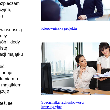
bezpieczam
cyjne,
żą.
Kierowniczka projektu
 własnością
jący
sób i kiedy
istę
acji majątku
ić:
ponuję
adamiam o
m majątkiem
ązuję
Specjalistka rachunkowości
eż, ile
inwestycyjnej