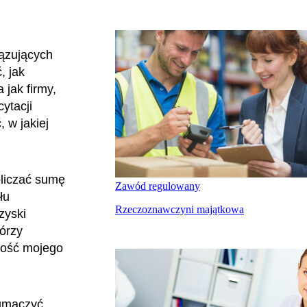
iązujących
, jak
jak firmy,
ytacji
 w jakiej
bliczać sumę
Zawód regulowany
łu
Rzeczoznawczyni majątkowa
zyski
tórzy
kość mojego
łumaczyć