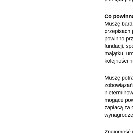
Co powinn
Muszę bardz
przepisach 
powinno prz
fundacji, sp
majątku, um
kolejności 
Muszę potra
zobowiązań 
nieterminow
mogące powi
zapłacą za 
wynagrodze
Znajomość p