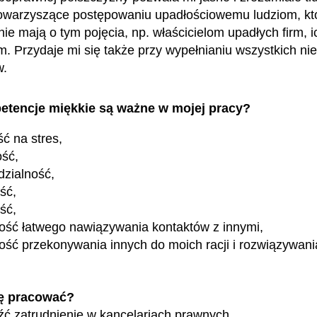
owarzyszące postępowaniu upadłościowemu ludziom, kt
nie mają o tym pojęcia, np. właścicielom upadłych firm, i
. Przydaje mi się także przy wypełnianiu wszystkich n
w.
etencje miękkie są ważne w mojej pracy?
ć na stres,
ość,
zialność,
ść,
ość,
ość łatwego nawiązywania kontaktów z innymi,
ość przekonywania innych do moich racji i rozwiązywania
ę pracować?
ć zatrudnienie w kancelariach prawnych.