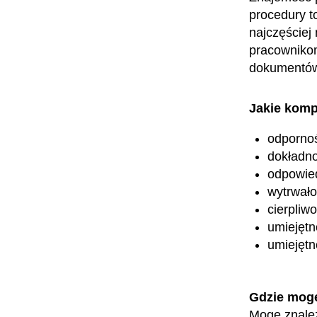
procedury t
najczęściej 
pracownikom
dokumentó
Jakie komp
odpornoś
dokładn
odpowied
wytrwało
cierpliw
umiejętn
umiejętn
Gdzie mog
Mogę znaleź