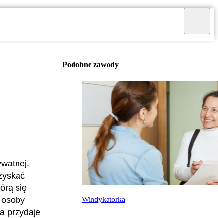
Podobne zawody
ywatnej.
dzyskać
órą się
Windykatorka
b osoby
a przydaje