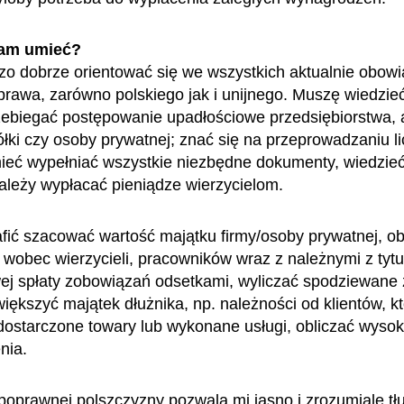
am umieć?
o dobrze orientować się we wszystkich aktualnie obow
prawa, zarówno polskiego jak i unijnego. Muszę wiedzieć
ebiegać postępowanie upadłościowe przedsiębiorstwa, a 
ółki czy osoby prywatnej; znać się na przeprowadzaniu lic
ieć wypełniać wszystkie niezbędne dokumenty, wiedzieć,
należy wypłacać pieniądze wierzycielom.
fić szacować wartość majątku firmy/osoby prywatnej, o
wobec wierzycieli, pracowników wraz z należnymi z tytu
ej spłaty zobowiązań odsetkami, wyliczać spodziewane 
ększyć majątek dłużnika, np. należności od klientów, k
dostarczone towary lub wykonane usługi, obliczać wyso
nia.
oprawnej polszczyzny pozwala mi jasno i zrozumiale t