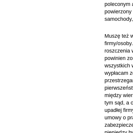
poleconym a
powierzony 
samochody, 
Muszę też w
firmy/osoby
roszczenia 
powinien zo
wszystkich w
wypłacam zd
przestrzegan
pierwszeńst
między wier
tym sąd, a 
upadłej fir
umowy o pra
zabezpiecze
pieniędzy b