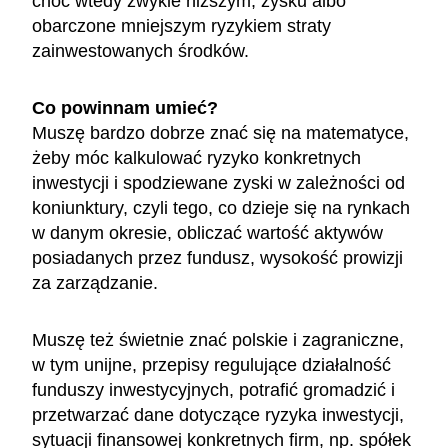
choć wtedy zwykle niższym, zysku albo
obarczone mniejszym ryzykiem straty
zainwestowanych środków.
Co powinnam umieć?
Muszę bardzo dobrze znać się na matematyce,
żeby móc kalkulować ryzyko konkretnych
inwestycji i spodziewane zyski w zależności od
koniunktury, czyli tego, co dzieje się na rynkach
w danym okresie, obliczać wartość aktywów
posiadanych przez fundusz, wysokość prowizji
za zarządzanie.
Muszę też świetnie znać polskie i zagraniczne,
w tym unijne, przepisy regulujące działalność
funduszy inwestycyjnych, potrafić gromadzić i
przetwarzać dane dotyczące ryzyka inwestycji,
sytuacji finansowej konkretnych firm, np. spółek