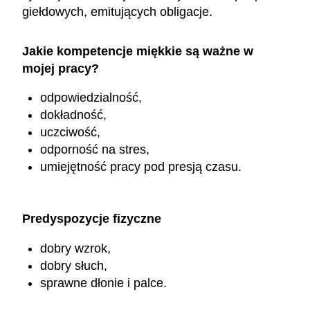
giełdowych, emitujących obligacje.
Jakie kompetencje miękkie są ważne w
mojej pracy?
odpowiedzialność,
dokładność,
uczciwość,
odporność na stres,
umiejętność pracy pod presją czasu.
Predyspozycje fizyczne
dobry wzrok,
dobry słuch,
sprawne dłonie i palce.