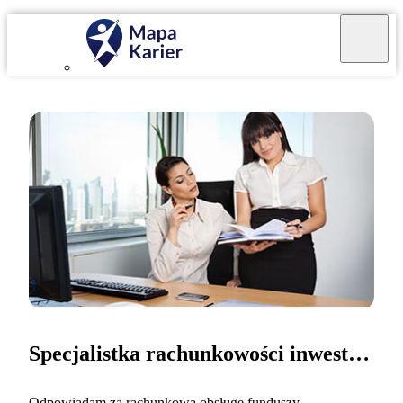
Specjalistka rachunkowości inwestycyjnej
Odpowiadam za rachunkową obsługę funduszy