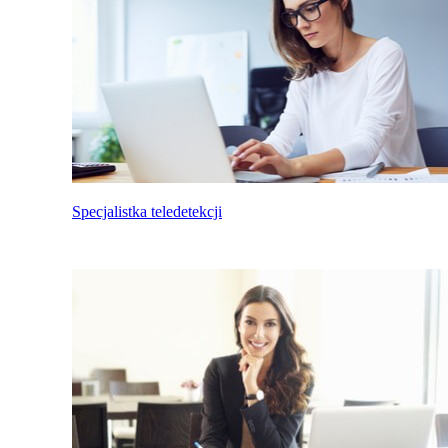
Specjalistka teledetekcji