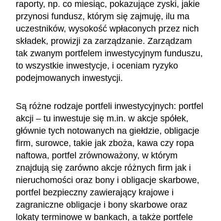
raporty, np. co miesiąc, pokazujące zyski, jakie
przynosi fundusz, którym się zajmuję, ilu ma
uczestników, wysokość wpłaconych przez nich
składek, prowizji za zarządzanie. Zarządzam
tak zwanym portfelem inwestycyjnym funduszu,
to wszystkie inwestycje, i oceniam ryzyko
podejmowanych inwestycji.
Są różne rodzaje portfeli inwestycyjnych: portfel
akcji – tu inwestuje się m.in. w akcje spółek,
głównie tych notowanych na giełdzie, obligacje
firm, surowce, takie jak zboża, kawa czy ropa
naftowa, portfel zrównoważony, w którym
znajdują się zarówno akcje różnych firm jak i
nieruchomości oraz bony i obligacje skarbowe,
portfel bezpieczny zawierający krajowe i
zagraniczne obligacje i bony skarbowe oraz
lokaty terminowe w bankach, a także portfele