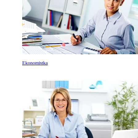
Ekonomistka