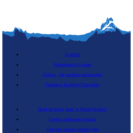
Kontakt
Współpracuj z nami
Zobacz, jak możesz nam pomóc
Fundacja Katalyst Education
Skąd się biorą dane w Mapie Karier?
Często zadawane pytania
Otwarte zasoby edukacyjne