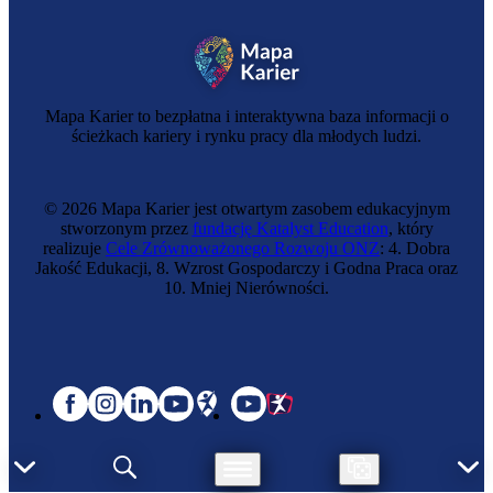
Specjalistka rachunkowości inwestycyjnej
Mapa Karier to bezpłatna i interaktywna baza informacji o
ścieżkach kariery i rynku pracy dla młodych ludzi.
© 2026 Mapa Karier jest otwartym zasobem edukacyjnym
stworzonym przez
fundację Katalyst Education
, który
realizuje
Cele Zrównoważonego Rozwoju ONZ
: 4. Dobra
Jakość Edukacji, 8. Wzrost Gospodarczy i Godna Praca oraz
10. Mniej Nierówności.
Zawód regulowany
Rzeczoznawczyni majątkowa