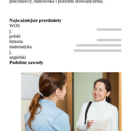
pracodawcy, stanowiska i poziomu doświadczenia.
Najważniejsze przedmioty
WOS
j.
polski
historia
matematyka
j.
angielski
Podobne zawody