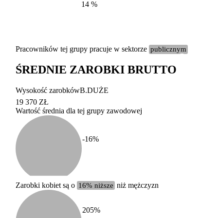
14
%
Pracowników tej grupy pracuje w sektorze
publicznym
ŚREDNIE ZAROBKI BRUTTO
Etykieta
Zakres wart
Wysokość zarobków
B.DUŻE
b. duży
powyżej 200 tysięcy za
19 370 ZŁ
Wartość średnia dla tej grupy zawodowej
duży
100-200 tysięcy zatrud
średni
20-100 tysięcy zatrudn
mały
5-20 tysięcy zatrudnion
c
-16
%
miesięczne 
b. mały
poniżej 5 tysięcy zatru
uśrednione
do której 
Urzędu Sta
Zarobki kobiet są o
16% niższe
niż mężczyzn
według zaw
205
%