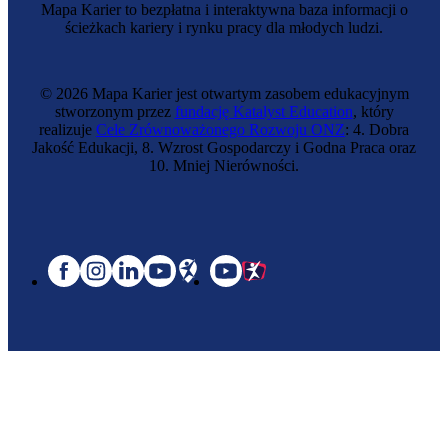
Mapa Karier to bezpłatna i interaktywna baza informacji o
ścieżkach kariery i rynku pracy dla młodych ludzi.
© 2026 Mapa Karier jest otwartym zasobem edukacyjnym
stworzonym przez
fundację Katalyst Education
, który
realizuje
Cele Zrównoważonego Rozwoju ONZ
: 4. Dobra
Jakość Edukacji, 8. Wzrost Gospodarczy i Godna Praca oraz
10. Mniej Nierówności.