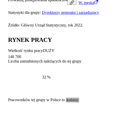
W.
męska
Statystyki dla grupy:
Dyrektorzy generalni i zarządzający
Źródło: Główny Urząd Statystyczny, rok 2022.
RYNEK PRACY
Wielkość rynku pracy
DUŻY
146 700
Liczba zatrudnionych należących do tej grupy
Struktur
według zawodów, 2022
32
%
Pracowników tej grupy w Polsce to
kobiety