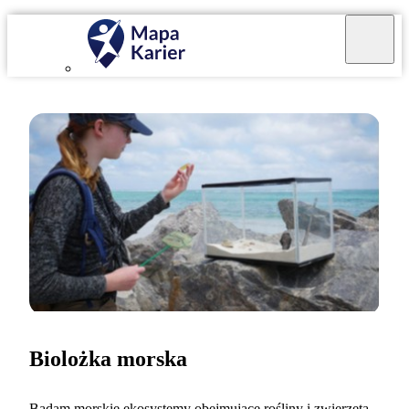
Biolożka morska
Badam morskie ekosystemy obejmujące rośliny i zwierzęta.