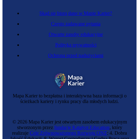
Skąd się biorą dane w Mapie Karier?
Często zadawane pytania
Otwarte zasoby edukacyjne
Polityka prywatności
Ochrona przed nadużyciami
Mapa Karier to bezpłatna i interaktywna baza informacji o
ścieżkach kariery i rynku pracy dla młodych ludzi.
© 2026 Mapa Karier jest otwartym zasobem edukacyjnym
stworzonym przez
fundację Katalyst Education
, który
realizuje
Cele Zrównoważonego Rozwoju ONZ
: 4. Dobra
Jakość Edukacji, 8. Wzrost Gospodarczy i Godna Praca oraz