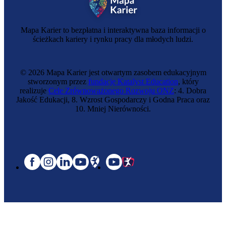
Mapa Karier to bezpłatna i interaktywna baza informacji o
ścieżkach kariery i rynku pracy dla młodych ludzi.
© 2026 Mapa Karier jest otwartym zasobem edukacyjnym
stworzonym przez
fundację Katalyst Education
, który
realizuje
Cele Zrównoważonego Rozwoju ONZ
: 4. Dobra
Jakość Edukacji, 8. Wzrost Gospodarczy i Godna Praca oraz
10. Mniej Nierówności.