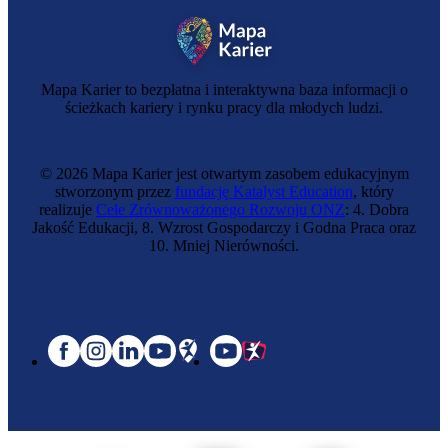
Mapa Karier to bezpłatna i interaktywna baza informacji o
ścieżkach kariery i rynku pracy dla młodych ludzi.
© 2026 Mapa Karier jest otwartym zasobem edukacyjnym
stworzonym przez
fundację Katalyst Education
, który
realizuje
Cele Zrównoważonego Rozwoju ONZ
: 4. Dobra
Jakość Edukacji, 8. Wzrost Gospodarczy i Godna Praca oraz
10. Mniej Nierówności.