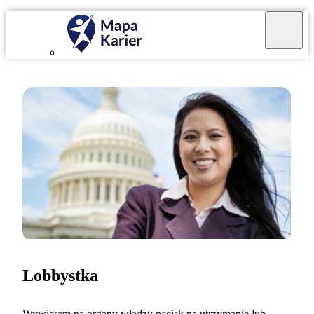
Lobbystka
Wywieram na organy władzy nacisk na utrzymanie lub