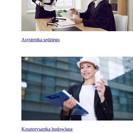
Asystentka sędziego
Kosztorysantka budowlana