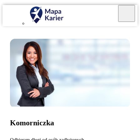
Komorniczka
Odbieram długi od osób zadłużonych.