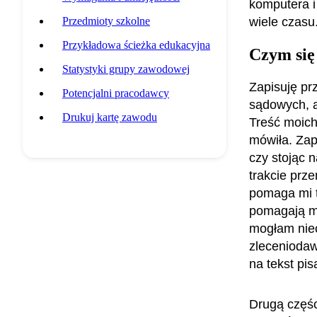
komputera i
Przedmioty szkolne
wiele czasu
Przykładowa ścieżka edukacyjna
Czym się
Statystyki grupy zawodowej
Zapisuję pr
Potencjalni pracodawcy
sądowych, a
Drukuj kartę zawodu
Treść moic
mówiła. Zap
czy stojąc n
trakcie prz
pomaga mi t
pomagają mi
mogłam nie
zleceniodaw
na tekst pi
Drugą częśc