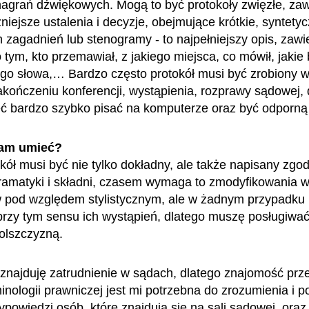
nagrań dźwiękowych. Mogą to być protokoły zwięzłe, zaw
niejsze ustalenia i decyzje, obejmujące krótkie, syntety
zagadnień lub stenogramy - to najpełniejszy opis, zawi
 tym, kto przemawiał, z jakiego miejsca, co mówił, jakie 
ego słowa,… Bardzo często protokół musi być zrobiony w
akończeniu konferencji, wystąpienia, rozprawy sądowej, 
 bardzo szybko pisać na komputerze oraz być odporną 
am umieć?
kół musi być nie tylko dokładny, ale także napisany zgod
amatyki i składni, czasem wymaga to zmodyfikowania 
 pod względem stylistycznym, ale w żadnym przypadku 
przy tym sensu ich wystąpień, dlatego muszę posługiwać
olszczyzną.
 znajduję zatrudnienie w sądach, dlatego znajomość prz
minologii prawniczej jest mi potrzebna do zrozumienia i
ypowiedzi osób, które znajdują się na sali sądowej, oraz