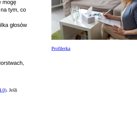
ie mogę
 na tym, co
ilka głosów
Profilerka
iorstwach,
.0)
. Jeśli