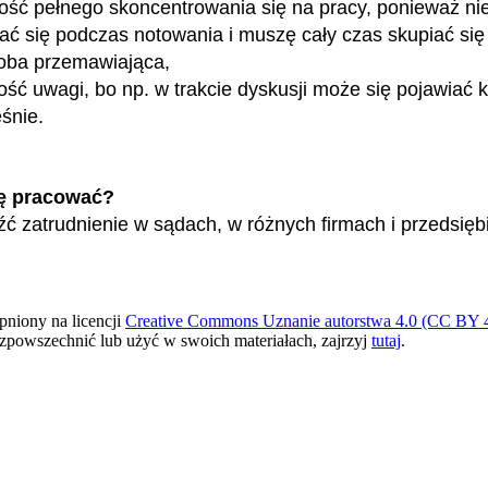
ość pełnego skoncentrowania się na pracy, ponieważ n
ać się podczas notowania i muszę cały czas skupiać się
oba przemawiająca,
ość uwagi, bo np. w trakcie dyskusji może się pojawiać k
śnie.
ę pracować?
ć zatrudnienie w sądach, w różnych firmach i przedsięb
pniony na licencji
Creative Commons Uznanie autorstwa 4.0 (CC BY 4
ozpowszechnić lub użyć w swoich materiałach, zajrzyj
tutaj
.