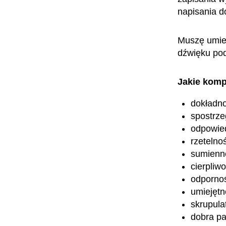
napisania d
Muszę umieć
dźwięku pod
Jakie komp
dokładn
spostrz
odpowied
rzetelno
sumienn
cierpliw
odpornoś
umiejętn
skrupula
dobra p