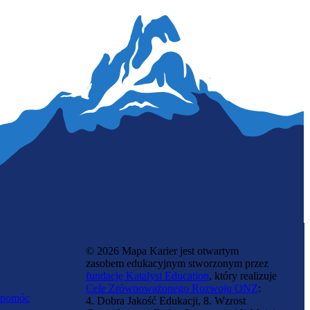
© 2026 Mapa Karier jest otwartym
zasobem edukacyjnym stworzonym przez
fundację Katalyst Education
, który realizuje
Cele Zrównoważonego Rozwoju ONZ
:
 pomóc
4. Dobra Jakość Edukacji, 8. Wzrost