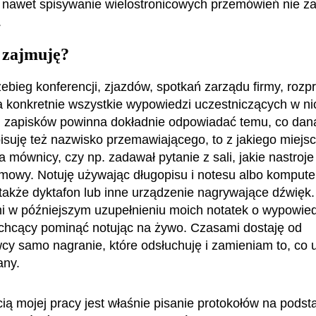
 nawet spisywanie wielostronicowych przemówień nie za
.
 zajmuję?
zebieg konferencji, zjazdów, spotkań zarządu firmy, rozp
 konkretnie wszystkie wypowiedzi uczestniczących w ni
h zapisków powinna dokładnie odpowiadać temu, co dan
isuję też nazwisko przemawiającego, to z jakiego miejs
a mównicy, czy np. zadawał pytanie z sali, jakie nastroj
emowy. Notuję używając długopisu i notesu albo kompute
akże dyktafon lub inne urządzenie nagrywające dźwięk.
 w późniejszym uzupełnieniu moich notatek o wypowiedz
chcący pominąć notując na żywo. Czasami dostaję od
cy samo nagranie, które odsłuchuję i zamieniam to, co 
sany.
ią mojej pracy jest właśnie pisanie protokołów na pods