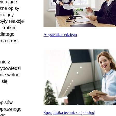
ierające
czne opisy
erający
były reakcje
 krótkim
dlatego
Asystentka sędziego
na stres.
nie z
wypowiedzi
nie wolno
 się
episów
 poprawnego
Specjalistka technicznej obsługi
 do