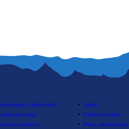
się biorą dane w Mapie Karier?
Kontakt
o zadawane pytania
Współpracuj z nami
te zasoby edukacyjne
Zobacz, jak możesz nam