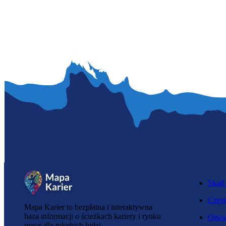
Skąd 
Częst
Mapa Karier to bezpłatna i interaktywna
baza informacji o ścieżkach kariery i rynku
Otwar
pracy dla młodych ludzi.