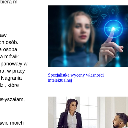
biera mi
raw
ch osób.
a osoba
ca mówił:
e panowały w
ra, w pracy
Specjalistka wyceny własności
 Nagrania
intelektualnej
i, które
usłyszałam,
tawie moich