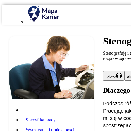
Stenog
Stenografuję i 
rozpraw sądow
Sk
Lektor
Dlaczego
Podczas róż
Opis zawodu
Pracując ja
mi się w co
Specyfika pracy
spostrzegaw
Wymagania i umiejętności