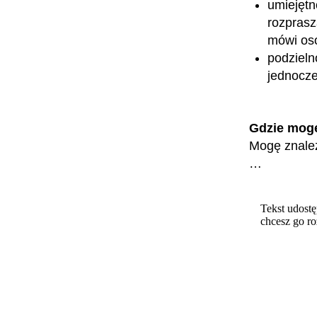
umiejętn
rozprasz
mówi os
podzieln
jednocze
Gdzie mog
Mogę znaleź
…
Tekst udostę
chcesz go r