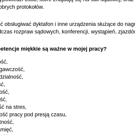
obrych protokołów.
 obsługiwać dyktafon i inne urządzenia służące do nag
czas rozpraw sądowych, konferencji, wystąpień, zjazd
etencje miękkie są ważne w mojej pracy?
ość,
egawczość,
zialność,
ść,
ość,
ość,
ć na stres,
ość pracy pod presją czasu,
tność,
amięć,