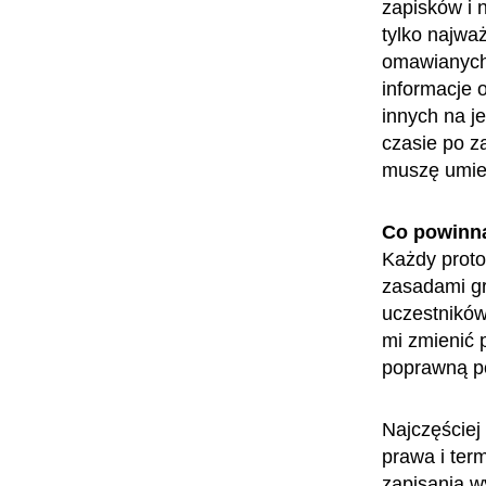
zapisków i 
tylko najważ
omawianych 
informacje o
innych na j
czasie po z
muszę umieć
Co powinn
Każdy proto
zasadami gr
uczestników
mi zmienić 
poprawną p
Najczęściej
prawa i ter
zapisania w