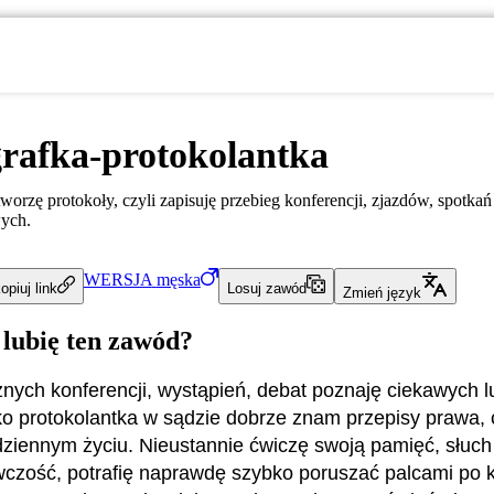
rafka-protokolantka
tworzę protokoły, czyli zapisuję przebieg konferencji, zjazdów, spotkań
ych.
WERSJA
męska
opiuj link
Losuj zawód
Zmień język
 lubię ten zawód?
nych konferencji, wystąpień, debat poznaję ciekawych l
ko protokolantka w sądzie dobrze znam przepisy prawa, 
dziennym życiu. Nieustannie ćwiczę swoją pamięć, słuch 
czość, potrafię naprawdę szybko poruszać palcami po k