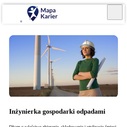
Inżynierka gospodarki odpadami
Dbam o właściwe zbieranie, składowanie i utylizację śmieci.