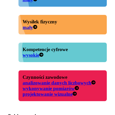
Wysiłek fizyczny
mały
Kompetencje cyfrowe
wysokie
Czynności zawodowe
analizowanie danych liczbowych
wykonywanie pomiarów
projektowanie wizualne