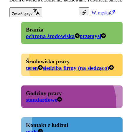
W.
męska
Zmień język
Branża
ochrona środowiska
przemysł
Środowisko pracy
teren
siedziba firmy (na siedząco)
Godziny pracy
standardowe
Kontakt z ludźmi
mały