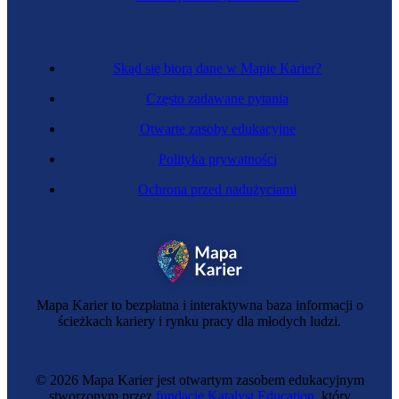
Skąd się biorą dane w Mapie Karier?
Często zadawane pytania
Otwarte zasoby edukacyjne
Polityka prywatności
Ochrona przed nadużyciami
Metrolożka
Mapa Karier to bezpłatna i interaktywna baza informacji o
ścieżkach kariery i rynku pracy dla młodych ludzi.
© 2026 Mapa Karier jest otwartym zasobem edukacyjnym
stworzonym przez
fundację Katalyst Education
, który