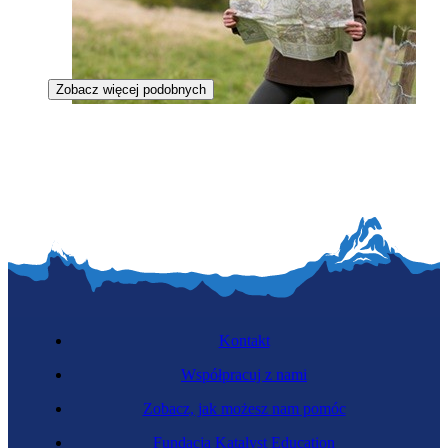
Zobacz więcej podobnych
Klimatolożka
Kontakt
Współpracuj z nami
Zobacz, jak możesz nam pomóc
Operatorka CAD
Fundacja Katalyst Education