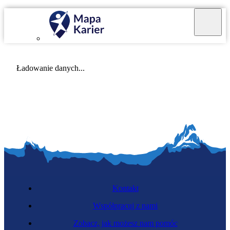
Mapa Karier v 4.0.0
Ładowanie danych...
Kontakt
Współpracuj z nami
Zobacz, jak możesz nam pomóc