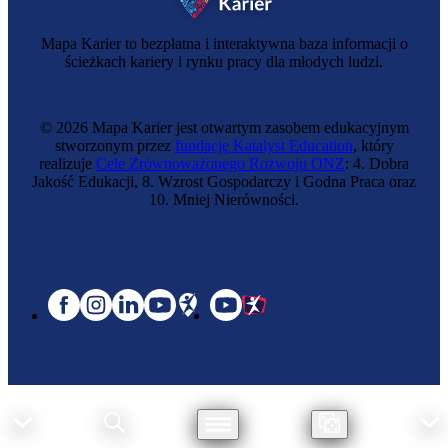
Mapa Karier to bezpłatna i interaktywna baza informacji o
ścieżkach kariery i rynku pracy dla młodych ludzi.
© 2026 Mapa Karier jest otwartym zasobem edukacyjnym
stworzonym przez
fundację Katalyst Education
, który
realizuje
Cele Zrównoważonego Rozwoju ONZ
: 4. Dobra
Jakość Edukacji, 8. Wzrost Gospodarczy i Godna Praca oraz
10. Mniej Nierówności.