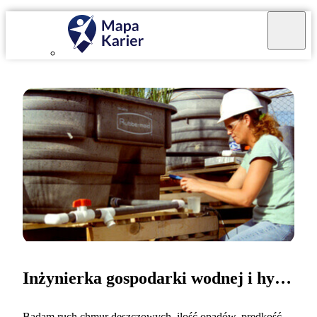
Inżynierka gospodarki wodnej i hydrologii
Badam ruch chmur deszczowych, ilość opadów, prędkość