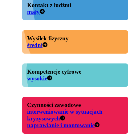
Kontakt z ludźmi
mały
Wysiłek fizyczny
średni
Kompetencje cyfrowe
wysokie
Czynności zawodowe
interweniowanie w sytuacjach
kryzysowych
naprawianie i montowanie