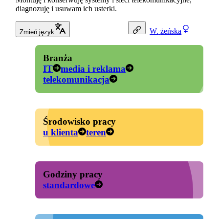
diagnozuję i usuwam ich usterki.
W.
żeńska
Zmień język
Branża
IT
media i reklama
telekomunikacja
Środowisko pracy
u klienta
teren
Godziny pracy
standardowe