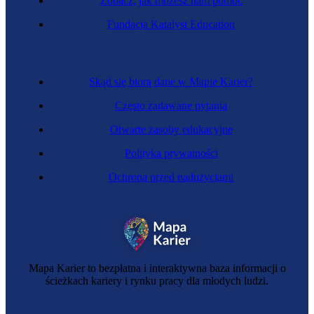
Zobacz, jak możesz nam pomóc
Zawód przyszłości
Fundacja Katalyst Education
Instalator sensorów zdrowotnych
Skąd się biorą dane w Mapie Karier?
Często zadawane pytania
Otwarte zasoby edukacyjne
Polityka prywatności
Ochrona przed nadużyciami
Inżynier audiowizualny
Mapa Karier to bezpłatna i interaktywna baza informacji o
ścieżkach kariery i rynku pracy dla młodych ludzi.