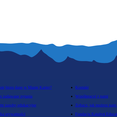
się biorą dane w Mapie Karier?
Kontakt
o zadawane pytania
Współpracuj z nami
te zasoby edukacyjne
Zobacz, jak możesz nam
yka prywatności
Fundacja Katalyst Educa