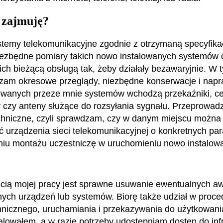
 zajmuję?
ystemy telekomunikacyjne zgodnie z otrzymaną specyfika
ezbędne pomiary takich nowo instalowanych systemów 
 ich bieżącą obsługą tak, żeby działały bezawaryjnie. W 
zam okresowe przeglądy, niezbędne konserwacje i nap
wanych przeze mnie systemów wchodzą przekaźniki, ce
 czy anteny służące do rozsyłania sygnału. Przeprowad
hniczne, czyli sprawdzam, czy w danym miejscu można
ć urządzenia sieci telekomunikacyjnej o konkretnych pa
niu montażu uczestniczę w uruchomieniu nowo instalow
ią mojej pracy jest sprawne usuwanie ewentualnych aw
ych urządzeń lub systemów. Biorę także udział w proce
hnicznego, uruchamiania i przekazywania do użytkowani
talowałem, a w razie potrzeby udostępniam dostęp do infr