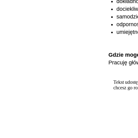
dokładn
dociekli
samodzi
odpornoś
umiejętn
Gdzie mog
Pracuję głó
Tekst udostę
chcesz go r