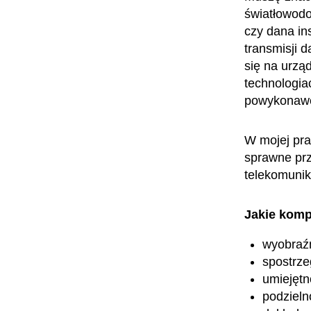
światłowodo
czy dana ins
transmisji 
się na urzą
technologia
powykonawc
W mojej pra
sprawne prz
telekomunik
Jakie komp
wyobraźn
spostrz
umiejętn
podzieln