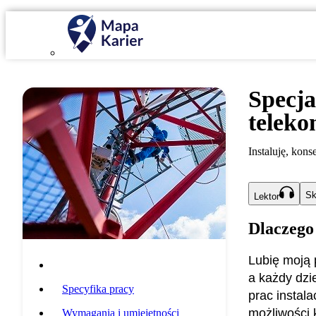
Specja
teleko
Instaluję, kon
Sk
Lektor
Dlaczego
Lubię moją 
Opis zawodu
a każdy dzi
Specyfika pracy
prac instal
możliwości k
Wymagania i umiejętności