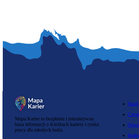
Skąd 
Częst
Mapa Karier to bezpłatna i interaktywna
baza informacji o ścieżkach kariery i rynku
Otwar
pracy dla młodych ludzi.
Polit