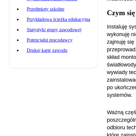
Przedmioty szkolne
Czym się
Przykładowa ścieżka edukacyjna
Instaluję s
Statystyki grupy zawodowej
wykonuję ni
Potencjalni pracodawcy
zajmuję się
przeprowad
Drukuj kartę zawodu
skład monto
światłowody
wywiady tec
zainstalowa
po ukończe
systemów.
Ważną częśc
poszczególn
odbioru tec
które zains