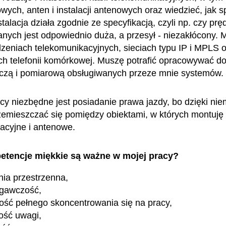
wych, anten i instalacji antenowych oraz wiedzieć, jak 
talacja działa zgodnie ze specyfikacją, czyli np. czy pr
danych jest odpowiednio duża, a przesył - niezakłócony.
dzeniach telekomunikacyjnych, sieciach typu IP i MPLS 
ch telefonii komórkowej. Muszę potrafić opracowywać d
zą i pomiarową obsługiwanych przeze mnie systemów.
cy niezbędne jest posiadanie prawa jazdy, bo dzięki n
emieszczać się pomiędzy obiektami, w których montuję
acyjne i antenowe.
etencje miękkie są ważne w mojej pracy?
ia przestrzenna,
egawczość,
ość pełnego skoncentrowania się na pracy,
ość uwagi,