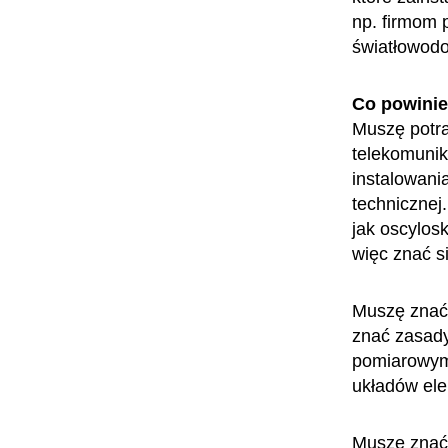
np. firmom 
światłowod
Co powini
Muszę potra
telekomunik
instalowani
technicznej
jak oscylosk
więc znać si
Muszę znać s
znać zasady
pomiarowymi
układów ele
Muszę znać 