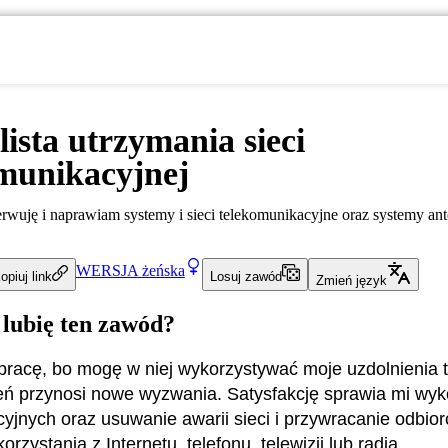
lista utrzymania sieci
munikacyjnej
serwuję i naprawiam systemy i sieci telekomunikacyjne oraz systemy an
WERSJA
żeńska
opiuj link
Losuj zawód
Zmień język
 lubię ten zawód?
pracę, bo mogę w niej wykorzystywać moje uzdolnienia 
eń przynosi nowe wyzwania. Satysfakcję sprawia mi wy
acyjnych oraz usuwanie awarii sieci i przywracanie odbio
orzystania z Internetu, telefonu, telewizji lub radia.