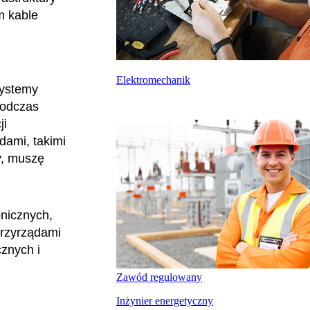
m kable
Elektromechanik
systemy
podczas
ji
dami, takimi
y, muszę
onicznych,
przyrządami
znych i
Zawód regulowany
Inżynier energetyczny