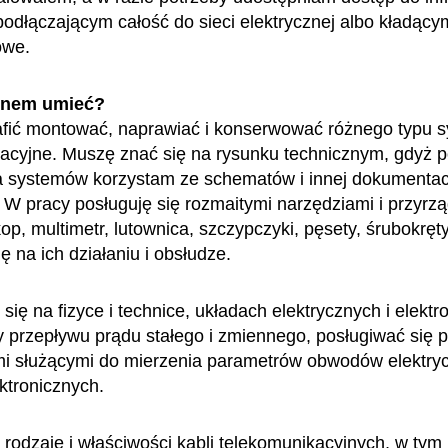
podłączającym całość do sieci elektrycznej albo kładący
owe.
enem umieć?
fić montować, naprawiać i konserwować różnego typu 
acyjne. Muszę znać się na rysunku technicznym, gdyż 
a systemów korzystam ze schematów i innej dokumentac
. W pracy posługuję się rozmaitymi narzędziami i przyrzą
op, multimetr, lutownica, szczypczyki, pęsety, śrubokręt
ę na ich działaniu i obsłudze.
ię na fizyce i technice, układach elektrycznych i elektr
 przepływu prądu stałego i zmiennego, posługiwać się 
 służącymi do mierzenia parametrów obwodów elektryc
ktronicznych.
rodzaje i właściwości kabli telekomunikacyjnych, w tym