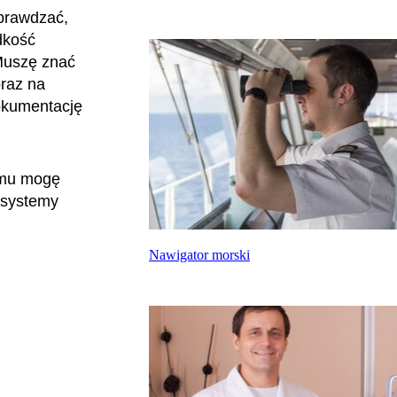
sprawdzać,
ędkość
 Muszę znać
oraz na
okumentację
iemu mogę
 systemy
Nawigator morski