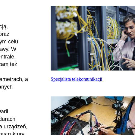
cją,
oraz
tym celu
rawy. W
ntrale,
zam też
rametrach, a
Specjalista telekomunikacji
anych
arii
durach
a urządzeń,
astruktury