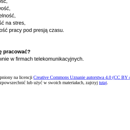
ość,
wość,
elność,
ć na stres,
ość pracy pod presją czasu.
ę pracować?
wnie w firmach telekomunikacyjnych.
pniony na licencji
Creative Commons Uznanie autorstwa 4.0 (CC BY 4
ozpowszechnić lub użyć w swoich materiałach, zajrzyj
tutaj
.