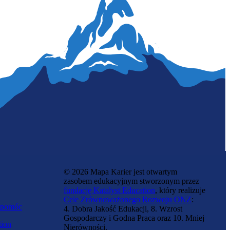
© 2026 Mapa Karier jest otwartym
zasobem edukacyjnym stworzonym przez
fundację Katalyst Education
, który realizuje
Cele Zrównoważonego Rozwoju ONZ
:
 pomóc
4. Dobra Jakość Edukacji, 8. Wzrost
Gospodarczy i Godna Praca oraz 10. Mniej
tion
Nierówności.