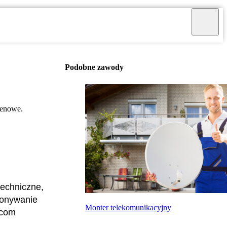
Podobne zawody
tenowe.
techniczne,
konywanie
Monter telekomunikacyjny
rcom