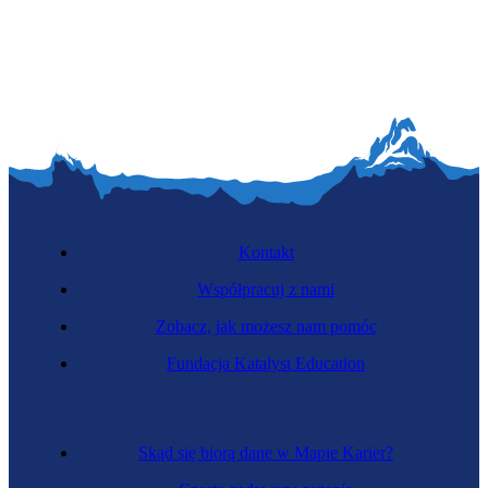
Monter telekomunikacyjny
Kontakt
Współpracuj z nami
Zobacz, jak możesz nam pomóc
Zawód przyszłości
Fundacja Katalyst Education
Instalator sensorów zdrowotnych
Skąd się biorą dane w Mapie Karier?