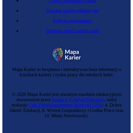
Często zadawane pytania
Otwarte zasoby edukacyjne
Polityka prywatności
Ochrona przed nadużyciami
Inżynier audiowizualny
Mapa Karier to bezpłatna i interaktywna baza informacji o
ścieżkach kariery i rynku pracy dla młodych ludzi.
© 2026 Mapa Karier jest otwartym zasobem edukacyjnym
stworzonym przez
fundację Katalyst Education
, który
realizuje
Cele Zrównoważonego Rozwoju ONZ
: 4. Dobra
Jakość Edukacji, 8. Wzrost Gospodarczy i Godna Praca oraz
10. Mniej Nierówności.