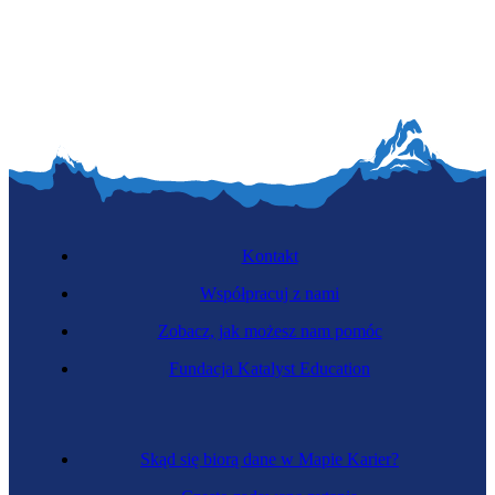
Wulkanizatorka
Kontakt
Współpracuj z nami
Zobacz, jak możesz nam pomóc
Blacharka
Fundacja Katalyst Education
Skąd się biorą dane w Mapie Karier?