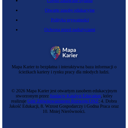
Często zadawane pytania
Otwarte zasoby edukacyjne
Polityka prywatności
Ochrona przed nadużyciami
Lakierniczka
Mapa Karier to bezpłatna i interaktywna baza informacji o
ścieżkach kariery i rynku pracy dla młodych ludzi.
© 2026 Mapa Karier jest otwartym zasobem edukacyjnym
stworzonym przez
fundację Katalyst Education
, który
realizuje
Cele Zrównoważonego Rozwoju ONZ
: 4. Dobra
Jakość Edukacji, 8. Wzrost Gospodarczy i Godna Praca oraz
10. Mniej Nierówności.