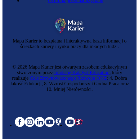
Ochrona przed nadużyciami
Mapa Karier to bezpłatna i interaktywna baza informacji o
ścieżkach kariery i rynku pracy dla młodych ludzi.
© 2026 Mapa Karier jest otwartym zasobem edukacyjnym
stworzonym przez
fundację Katalyst Education
, który
realizuje
Cele Zrównoważonego Rozwoju ONZ
: 4. Dobra
Jakość Edukacji, 8. Wzrost Gospodarczy i Godna Praca oraz
10. Mniej Nierówności.