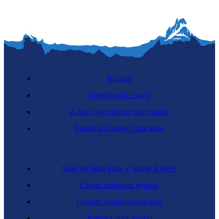
Kontakt
Współpracuj z nami
Zobacz, jak możesz nam pomóc
Fundacja Katalyst Education
Skąd się biorą dane w Mapie Karier?
Często zadawane pytania
Otwarte zasoby edukacyjne
Polityka prywatności