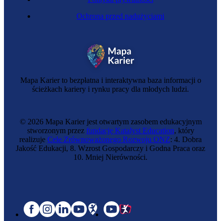
Ochrona przed nadużyciami
Mapa Karier to bezpłatna i interaktywna baza informacji o
ścieżkach kariery i rynku pracy dla młodych ludzi.
© 2026 Mapa Karier jest otwartym zasobem edukacyjnym
stworzonym przez
fundację Katalyst Education
, który
realizuje
Cele Zrównoważonego Rozwoju ONZ
: 4. Dobra
Jakość Edukacji, 8. Wzrost Gospodarczy i Godna Praca oraz
10. Mniej Nierówności.