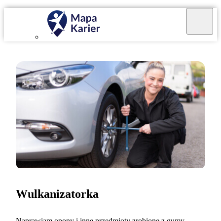
Wulkanizatorka
Naprawiam opony i inne przedmioty zrobione z gumy.