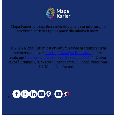
Mapa Karier to bezpłatna i interaktywna baza informacji o
ścieżkach kariery i rynku pracy dla młodych ludzi.
© 2026 Mapa Karier jest otwartym zasobem edukacyjnym
stworzonym przez
fundację Katalyst Education
, który
realizuje
Cele Zrównoważonego Rozwoju ONZ
: 4. Dobra
Jakość Edukacji, 8. Wzrost Gospodarczy i Godna Praca oraz
10. Mniej Nierówności.