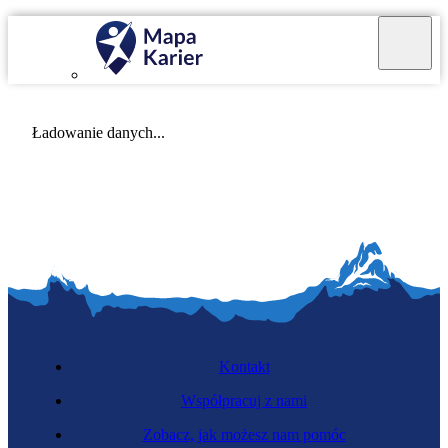
Mapa Karier v 4.0.0
Ładowanie danych...
Kontakt
Współpracuj z nami
Zobacz, jak możesz nam pomóc