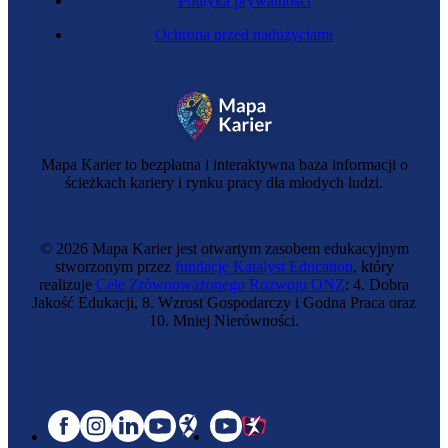
Polityka prywatności
Ochrona przed nadużyciami
Mapa Karier to bezpłatna i interaktywna baza informacji o
ścieżkach kariery i rynku pracy dla młodych ludzi.
© 2026 Mapa Karier jest otwartym zasobem edukacyjnym
stworzonym przez
fundację Katalyst Education
, który
realizuje
Cele Zrównoważonego Rozwoju ONZ
: 4. Dobra
Jakość Edukacji, 8. Wzrost Gospodarczy i Godna Praca oraz
10. Mniej Nierówności.