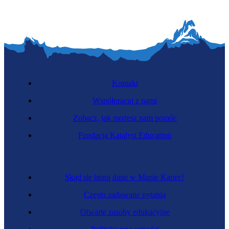
Kontakt
Współpracuj z nami
Zobacz, jak możesz nam pomóc
Fundacja Katalyst Education
Skąd się biorą dane w Mapie Karier?
Często zadawane pytania
Otwarte zasoby edukacyjne