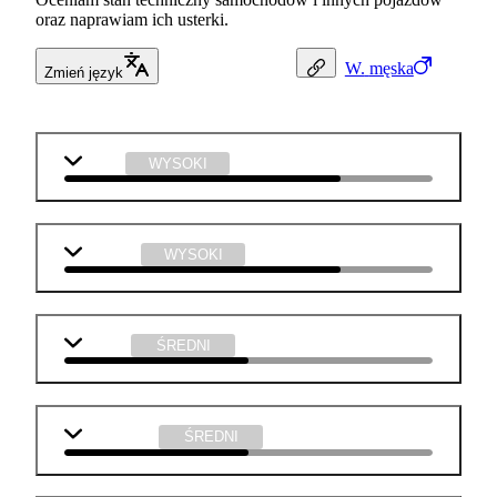
oraz naprawiam ich usterki.
W.
męska
Zmień język
fizyka
WYSOKI
technika
WYSOKI
chemia
ŚREDNI
informatyka
ŚREDNI