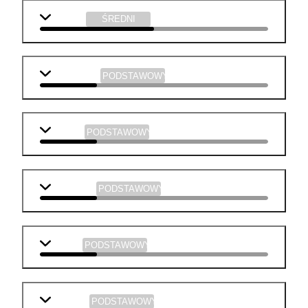
plastyka
ŚREDNI
matematyka
PODSTAWOWY
j. polski
PODSTAWOWY
j. angielski
PODSTAWOWY
biologia
PODSTAWOWY
geografia
PODSTAWOWY