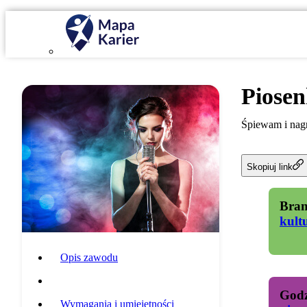
Piose
Śpiewam i nagr
Skopiuj link
Bran
kult
Opis zawodu
Specyfika pracy
Godz
Wymagania i umiejętności