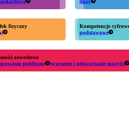
tandardowe
duży
łek fizyczny
Kompetencje cyfrow
ni
podstawowe
ności zawodowe
ępowanie publiczne
tworzenie i odtwarzanie muzyki