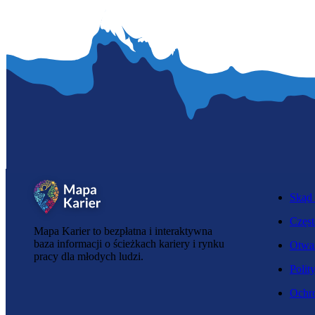
Skąd 
Częst
Mapa Karier to bezpłatna i interaktywna
baza informacji o ścieżkach kariery i rynku
Otwar
pracy dla młodych ludzi.
Polit
Ochro