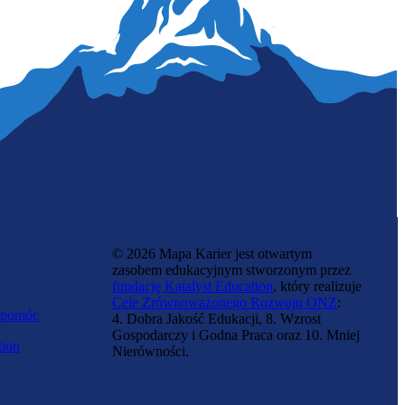
Aktorka lalkarka
© 2026 Mapa Karier jest otwartym
zasobem edukacyjnym stworzonym przez
fundację Katalyst Education
, który realizuje
Cele Zrównoważonego Rozwoju ONZ
:
 pomóc
4. Dobra Jakość Edukacji, 8. Wzrost
Gospodarczy i Godna Praca oraz 10. Mniej
tion
Nierówności.
Śpiewaczka operowa