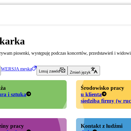
nkarka
ywam piosenki, występuję podczas koncertów, przedstawień i widowi
WERSJA
męska
Losuj zawód
Zmień język
ża
Środowisko pracy
ura i sztuka
u klienta
siedziba firmy (w ru
iny pracy
Kontakt z ludźmi