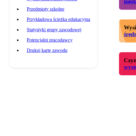
nies
Przedmioty szkolne
Przykładowa ścieżka edukacyjna
Wysi
Statystyki grupy zawodowej
śred
Potencjalni pracodawcy
Drukuj kartę zawodu
Czyn
wyst