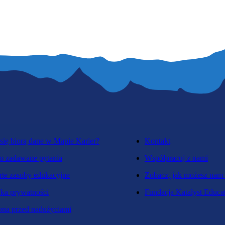
się biorą dane w Mapie Karier?
Kontakt
o zadawane pytania
Współpracuj z nami
te zasoby edukacyjne
Zobacz, jak możesz nam
yka prywatności
Fundacja Katalyst Educa
na przed nadużyciami