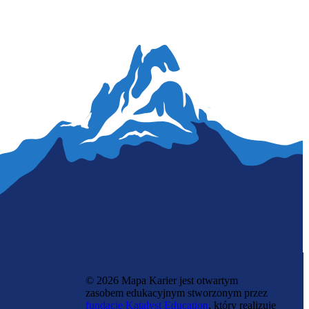
Aktorka lalkarka
© 2026 Mapa Karier jest otwartym
zasobem edukacyjnym stworzonym przez
fundację Katalyst Education
, który realizuje