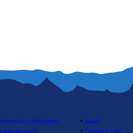
się biorą dane w Mapie Karier?
Kontakt
o zadawane pytania
Współpracuj z nami