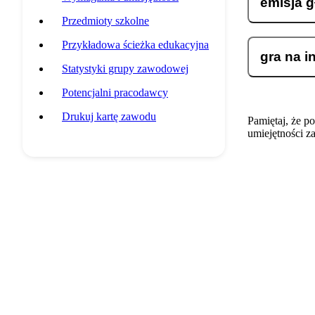
emisja g
Przedmioty szkolne
Przykładowa ścieżka edukacyjna
gra na i
Statystyki grupy zawodowej
Potencjalni pracodawcy
Drukuj kartę zawodu
Pamiętaj, że p
umiejętności z