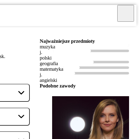
Najważniejsze przedmioty
muzyka
j.
sk.
polski
geografia
matematyka
j.
angielski
Podobne zawody