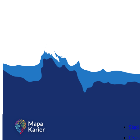
Skąd 
Częst