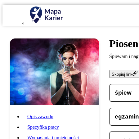
Piose
Śpiewam i nagr
Skopiuj link
śpiew
egzamin 
Opis zawodu
Specyfika pracy
Wymagania i umiejętności