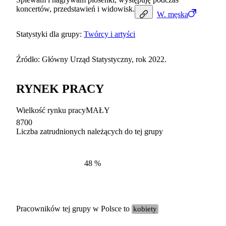
koncertów, przedstawień i widowisk.
W.
męska
Statystyki dla grupy:
Twórcy i artyści
Źródło: Główny Urząd Statystyczny, rok 2022.
RYNEK PRACY
Wielkość rynku pracy
MAŁY
8700
Liczba zatrudnionych należących do tej grupy
Struktur
według zawodów, 2022
48
%
Pracowników tej grupy w Polsce to
kobiety