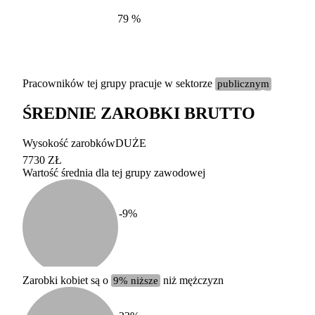
79
%
Pracowników tej grupy pracuje w sektorze
publicznym
ŚREDNIE ZAROBKI BRUTTO
Etykieta
Zakres wart
Wysokość zarobków
DUŻE
b. duży
powyżej 200 tysięcy za
7730 ZŁ
Wartość średnia dla tej grupy zawodowej
duży
100-200 tysięcy zatrud
średni
20-100 tysięcy zatrudn
mały
5-20 tysięcy zatrudnion
c
-9
%
miesięczne 
b. mały
poniżej 5 tysięcy zatru
uśrednione
do której 
Urzędu Sta
Zarobki kobiet są o
9% niższe
niż mężczyzn
według zaw