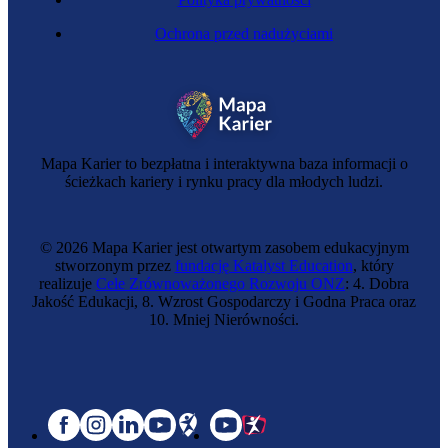
Ochrona przed nadużyciami
Mapa Karier to bezpłatna i interaktywna baza informacji o
ścieżkach kariery i rynku pracy dla młodych ludzi.
© 2026 Mapa Karier jest otwartym zasobem edukacyjnym
stworzonym przez
fundację Katalyst Education
, który
realizuje
Cele Zrównoważonego Rozwoju ONZ
: 4. Dobra
Jakość Edukacji, 8. Wzrost Gospodarczy i Godna Praca oraz
10. Mniej Nierówności.