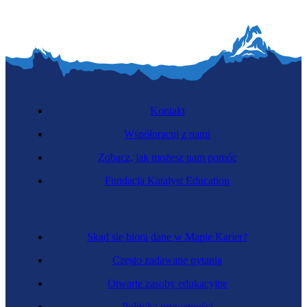
Kontakt
Współpracuj z nami
Zobacz, jak możesz nam pomóc
Fundacja Katalyst Education
Skąd się biorą dane w Mapie Karier?
Często zadawane pytania
Otwarte zasoby edukacyjne
Polityka prywatności