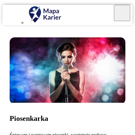
Piosenkarka
Śpiewam i nagrywam piosenki, występuję podczas