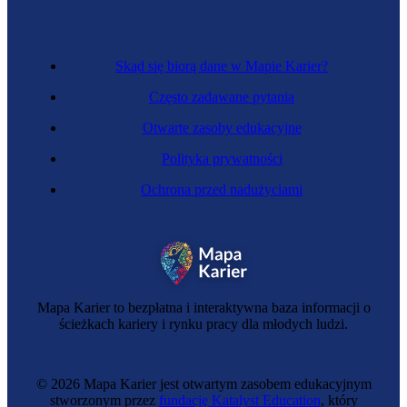
Skąd się biorą dane w Mapie Karier?
Często zadawane pytania
Otwarte zasoby edukacyjne
Polityka prywatności
Ochrona przed nadużyciami
Instruktorka tańca
Mapa Karier to bezpłatna i interaktywna baza informacji o
ścieżkach kariery i rynku pracy dla młodych ludzi.
© 2026 Mapa Karier jest otwartym zasobem edukacyjnym
stworzonym przez
fundację Katalyst Education
, który