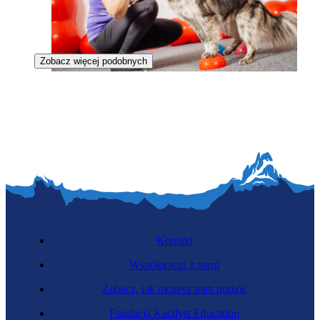
Zobacz więcej podobnych
Treserka psów
Kontakt
Współpracuj z nami
Zobacz, jak możesz nam pomóc
Instruktorka sztuki walki
Fundacja Katalyst Education