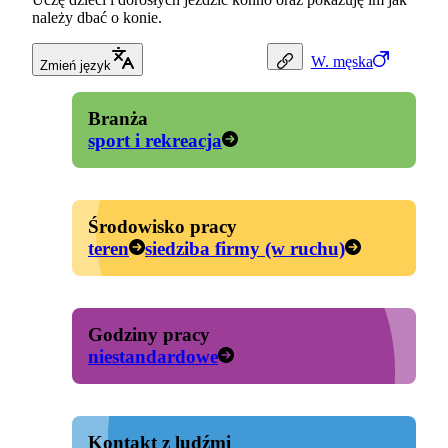
należy dbać o konie.
W.
męska
Zmień język
Branża
sport i rekreacja
Środowisko pracy
teren
siedziba firmy (w ruchu)
Godziny pracy
niestandardowe
Kontakt z ludźmi