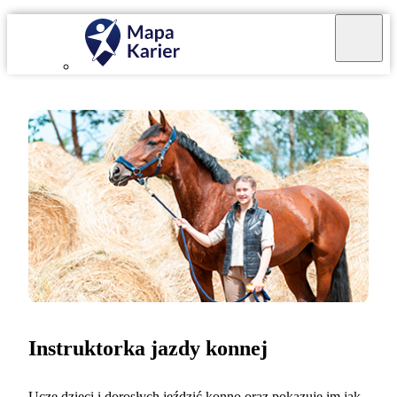
Instruktorka jazdy konnej
Uczę dzieci i dorosłych jeździć konno oraz pokazuję im jak