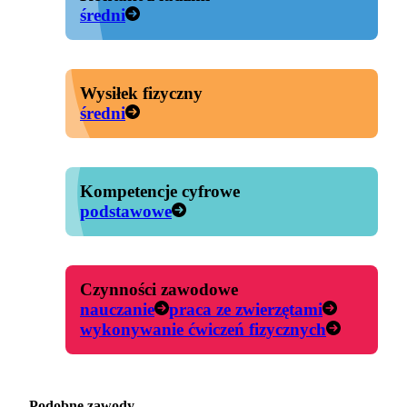
średni
Wysiłek fizyczny
średni
Kompetencje cyfrowe
podstawowe
Czynności zawodowe
nauczanie
praca ze zwierzętami
wykonywanie ćwiczeń fizycznych
Podobne zawody